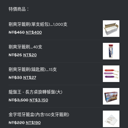
特價商品：
剔爽牙籤刷(單支紙包)_1,000支
原
目
NT$
450
NT$
400
始
前
剔爽牙籤刷_40支
價
價
原
目
NT$
25
NT$
20
格：
格：
始
前
NT$450。
NT$400。
剔爽牙籤刷(鑰匙圈)_15支
價
價
原
目
NT$
33
NT$
27
格：
格：
始
前
NT$25。
NT$20。
龍盤王 - 長方桌旋轉餐盤(大)
價
價
原
目
NT$
3,500
NT$
3,150
格：
格：
始
前
NT$33。
NT$27。
金字塔牙籤盒(內含150支牙籤刷)
價
價
原
目
NT$
220
NT$
190
格：
格：