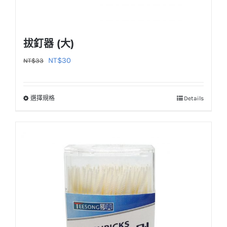
拔釘器 (大)
原
目
NT$
30
NT$
33
始
前
價
價
選擇規格
Details
此
格：
格：
產
NT$33。
NT$30。
品
有
多
種
款
式。
可