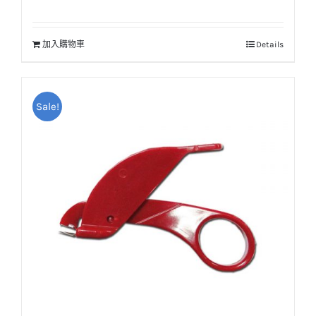
始
前
價
價
加入購物車
Details
格：
格：
NT$33。
NT$27。
Sale!