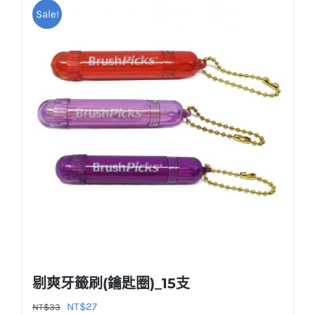
Sale!
有
多
種
款
式。
可
在
產
品
頁
面
選
擇
選
剔爽牙籤刷(鑰匙圈)_15支
項
原
目
NT$
27
NT$
33