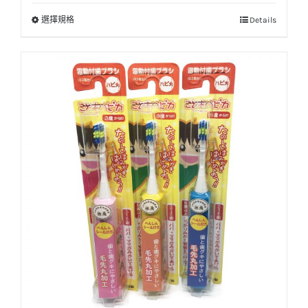
選擇規格
Details
此
產
品
有
多
種
款
式。
可
在
產
品
頁
面
選