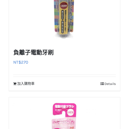
品
頁
面
選
擇
選
負離子電動牙刷
項
NT$
270
加入購物車
Details