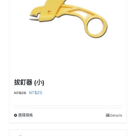
拔釘器 (小)
原
目
NT$
25
NT$
28
始
前
價
價
選擇規格
Details
此
格：
格：
產
NT$28。
NT$25。
品