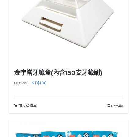
金字塔牙籤盒(內含150支牙籤刷)
原
目
NT$
190
NT$
220
始
前
價
價
加入購物車
Details
格：
格：
NT$220。
NT$190。