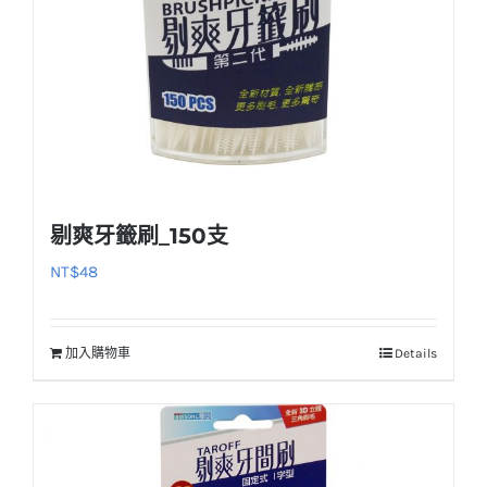
在
產
品
頁
面
選
擇
選
剔爽牙籤刷_150支
項
NT$
48
加入購物車
Details