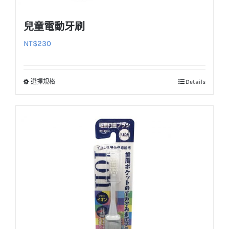
擇
選
兒童電動牙刷
項
NT$
230
選擇規格
Details
此
產
品
有
多
種
款
式。
可
在
產