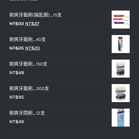
剔爽牙籤刷(鑰匙圈)_15支
原
目
NT$
33
NT$
27
始
前
剔爽牙籤刷_40支
價
價
原
目
NT$
25
NT$
20
格：
格：
始
前
NT$33。
NT$27。
剔爽牙籤刷_150支
價
價
NT$
48
格：
格：
NT$25。
NT$20。
剔爽牙籤刷_300支
NT$
95
剔爽牙間刷_12支
NT$
49