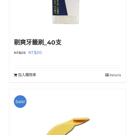
剔爽牙籤刷_40支
原
目
NT$
20
NT$
25
始
前
價
價
加入購物車
Details
格：
格：
NT$25。
NT$20。
Sale!