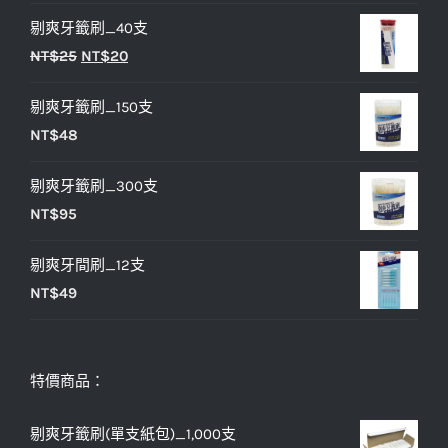
始
前
剔爽牙籤刷_40支
價
價
原
目
NT$
25
NT$
20
格：
格：
始
前
NT$30。
NT$25。
剔爽牙籤刷_150支
價
價
NT$
48
格：
格：
NT$25。
NT$20。
剔爽牙籤刷_300支
NT$
95
剔爽牙間刷_12支
NT$
49
特價商品：
剔爽牙籤刷(單支紙包)_1,000支