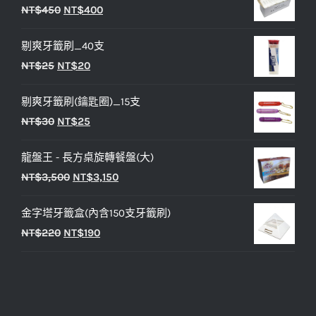
原
目
NT$
450
NT$
400
始
前
剔爽牙籤刷_40支
價
價
原
目
NT$
25
NT$
20
格：
格：
始
前
NT$450。
NT$400。
剔爽牙籤刷(鑰匙圈)_15支
價
價
原
目
NT$
30
NT$
25
格：
格：
始
前
NT$25。
NT$20。
龍盤王 - 長方桌旋轉餐盤(大)
價
價
原
目
NT$
3,500
NT$
3,150
格：
格：
始
前
NT$30。
NT$25。
金字塔牙籤盒(內含150支牙籤刷)
價
價
原
目
NT$
220
NT$
190
格：
格：
始
前
NT$3,500。
NT$3,150。
價
價
格：
格：
NT$220。
NT$190。