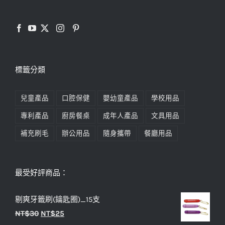
標籤分類
兒童產品
口腔保健
嬰幼童產品
學校用品
專利產品
廚房餐桌
成年人產品
文具用品
補充刷毛
辦公用品
隨身攜帶
餐廳用品
最受好評商品：
剔爽牙籤刷(鑰匙圈)_15支
原
目
NT$
30
NT$
25