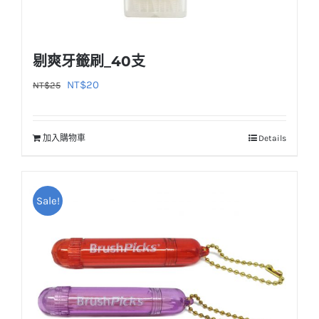
剔爽牙籤刷_40支
原
目
NT$
20
NT$
25
始
前
價
價
加入購物車
Details
格：
格：
NT$25。
NT$20。
Sale!