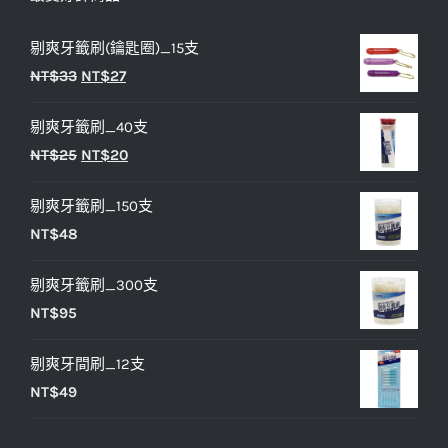
剔爽牙籤刷(鑰匙圈)_15支
原
目
NT$
33
NT$
27
始
前
剔爽牙籤刷_40支
價
價
原
目
NT$
25
NT$
20
格：
格：
始
前
NT$33。
NT$27。
剔爽牙籤刷_150支
價
價
NT$
48
格：
格：
NT$25。
NT$20。
剔爽牙籤刷_300支
NT$
95
剔爽牙間刷_12支
NT$
49