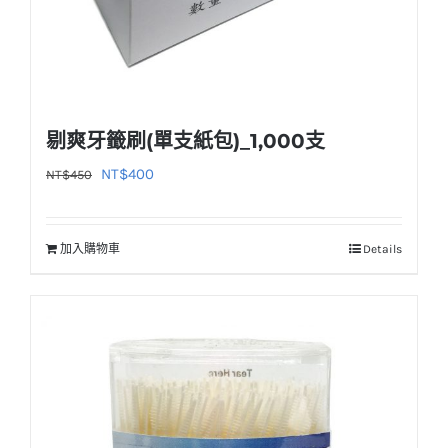
剔爽牙籤刷(單支紙包)_1,000支
原
目
NT$
400
NT$
450
始
前
價
價
加入購物車
Details
格：
格：
NT$450。
NT$400。