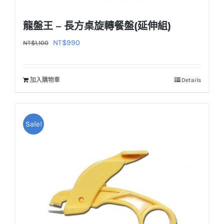
龍盤王 – 長方桌旋轉餐盤(延伸組)
原
目
NT$
990
NT$
1,100
始
前
價
價
加入購物車
Details
格：
格：
NT$1,100。
NT$990。
Sale!