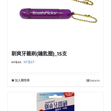
剔爽牙籤刷(鑰匙圈)_15支
原
目
NT$
27
NT$
33
始
前
價
價
加入購物車
Details
格：
格：
NT$33。
NT$27。