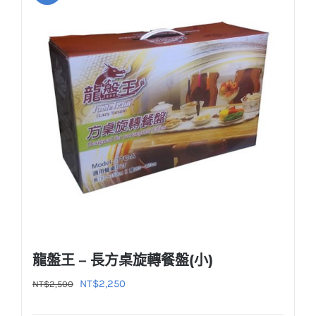
多
種
款
式。
可
在
產
品
頁
面
選
擇
選
龍盤王 – 長方桌旋轉餐盤(小)
項
原
目
NT$
2,250
NT$
2,500
始
前