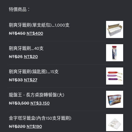
特價商品：
剔爽牙籤刷(單支紙包)_1,000支
原
目
NT$
450
NT$
400
始
前
剔爽牙籤刷_40支
價
價
原
目
NT$
25
NT$
20
格：
格：
始
前
NT$450。
NT$400。
剔爽牙籤刷(鑰匙圈)_15支
價
價
原
目
NT$
33
NT$
27
格：
格：
始
前
NT$25。
NT$20。
龍盤王 - 長方桌旋轉餐盤(大)
價
價
原
目
NT$
3,500
NT$
3,150
格：
格：
始
前
NT$33。
NT$27。
金字塔牙籤盒(內含150支牙籤刷)
價
價
原
目
NT$
220
NT$
190
格：
格：