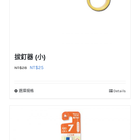
拔釘器 (小)
原
目
NT$
25
NT$
28
始
前
價
價
選擇規格
Details
此
格：
格：
產
NT$28。
NT$25。
品
有
多
種