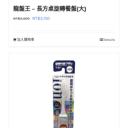
龍盤王 – 長方桌旋轉餐盤(大)
原
目
NT$
3,150
NT$
3,500
始
前
價
價
加入購物車
Details
格：
格：
NT$3,500。
NT$3,150。