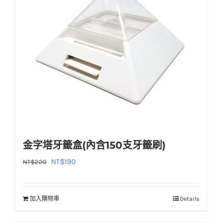
金字塔牙籤盒(內含150支牙籤刷)
原
目
NT$
190
NT$
220
始
前
價
價
加入購物車
Details
格：
格：
NT$220。
NT$190。