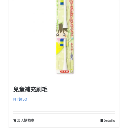
款
式。
可
在
產
品
頁
面
選
擇
選
兒童補充刷毛
項
NT$
150
加入購物車
Details