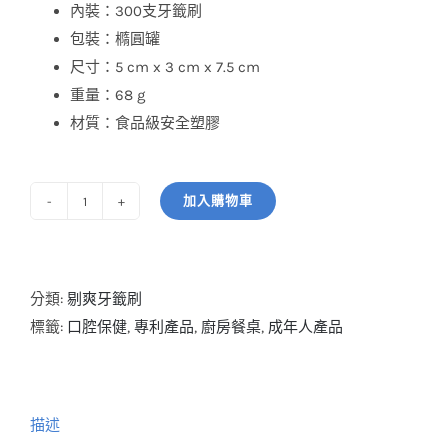
內裝：300支牙籤刷
包裝：橢圓罐
尺寸：5 cm x 3 cm x 7.5 cm
重量：68 g
材質：食品級安全塑膠
加入購物車
剔
爽
牙
籤
分類:
剔爽牙籤刷
刷
標籤:
口腔保健
,
專利產品
,
廚房餐桌
,
成年人產品
_300
支
數
描述
量