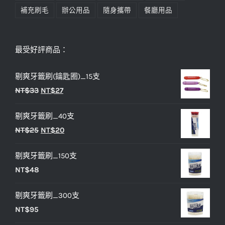
補充刷毛
辦公用品
隨身攜帶
餐廳用品
最受好評商品：
剔爽牙籤刷(鑰匙圈)_15支
原
目
NT$
33
NT$
27
始
前
剔爽牙籤刷_40支
價
價
原
目
NT$
25
NT$
20
格：
格：
始
前
NT$33。
NT$27。
剔爽牙籤刷_150支
價
價
NT$
48
格：
格：
NT$25。
NT$20。
剔爽牙籤刷_300支
NT$
95