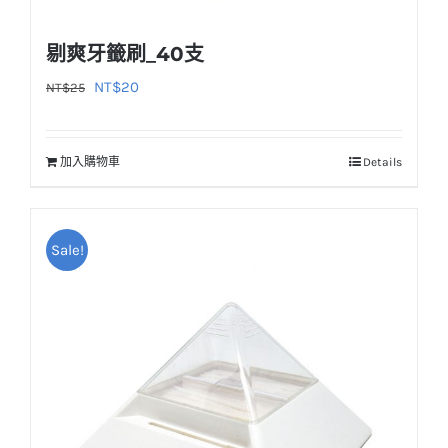
剔爽牙籤刷_40支
原
目
NT$
20
NT$
25
始
前
價
價
加入購物車
Details
格：
格：
NT$25。
NT$20。
Sale!