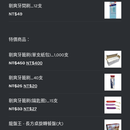
剔爽牙間刷_12支
NT$
49
特價商品：
剔爽牙籤刷(單支紙包)_1,000支
原
目
NT$
450
NT$
400
始
前
剔爽牙籤刷_40支
價
價
原
目
NT$
25
NT$
20
格：
格：
始
前
NT$450。
NT$400。
剔爽牙籤刷(鑰匙圈)_15支
價
價
原
目
NT$
33
NT$
27
格：
格：
始
前
NT$25。
NT$20。
龍盤王 - 長方桌旋轉餐盤(大)
價
價