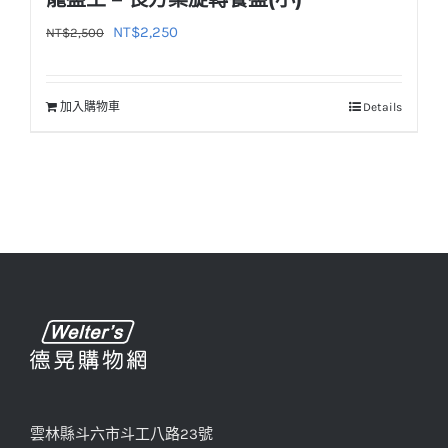
原
目
NT$
2,250
NT$
2,500
始
前
價
價
加入購物車
Details
格：
格：
NT$2,500。
NT$2,250。
雲林縣斗六市斗工八路23號