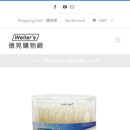
Skip
Facebook
YouTube
Email
to
content
Shopping Cart – 購物車
My Account
CART
Home
剔爽牙籤刷
剔爽牙籤刷_300支