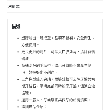
評價 (0)
描述
塑膠射出一體成型，強韌不斷裂，安全衛生、
方便使用。
更長更細的刷毛，可深入口腔死角，清除食物
殘渣。
特殊漸細刷毛造型，進出牙縫時不會產生倒
毛，好進好出不刺痛。
三角造型銼刀尖端，兩邊銼紋可去除牙垢與初
期牙結石，平滑底部同時按摩牙齦，促進血液
循環。
適用一般人、牙齒矯正與假牙的齒縫清潔。
詳細產品介紹：