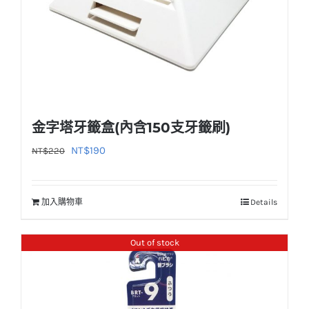
金字塔牙籤盒(內含150支牙籤刷)
原
目
NT$
190
NT$
220
始
前
價
價
加入購物車
Details
格：
格：
NT$220。
NT$190。
Out of stock