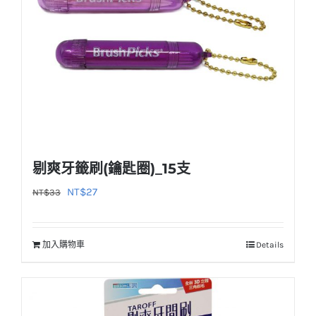
剔爽牙籤刷(鑰匙圈)_15支
原
目
NT$
27
NT$
33
始
前
價
價
加入購物車
Details
格：
格：
NT$33。
NT$27。