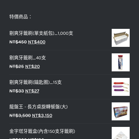
特價商品：
剔爽牙籤刷(單支紙包)_1,000支
原
目
NT$
450
NT$
400
始
前
剔爽牙籤刷_40支
價
價
原
目
NT$
25
NT$
20
格：
格：
始
前
NT$450。
NT$400。
剔爽牙籤刷(鑰匙圈)_15支
價
價
原
目
NT$
33
NT$
27
格：
格：
始
前
NT$25。
NT$20。
龍盤王 - 長方桌旋轉餐盤(大)
價
價
原
目
NT$
3,500
NT$
3,150
格：
格：
始
前
NT$33。
NT$27。
金字塔牙籤盒(內含150支牙籤刷)
價
價