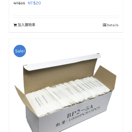
原
目
NT$
20
NT$
25
始
前
價
價
加入購物車
Details
格：
格：
NT$25。
NT$20。
Sale!