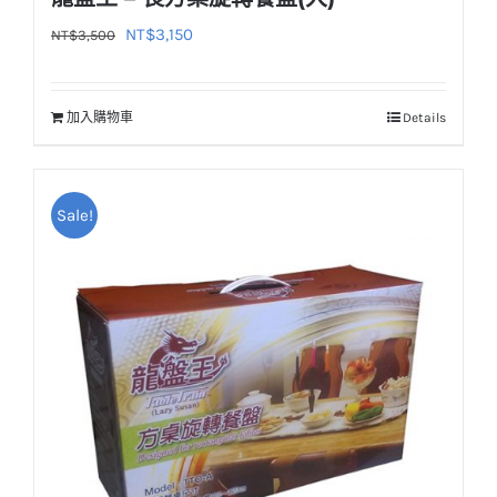
原
目
NT$
3,150
NT$
3,500
始
前
價
價
加入購物車
Details
格：
格：
NT$3,500。
NT$3,150。
Sale!