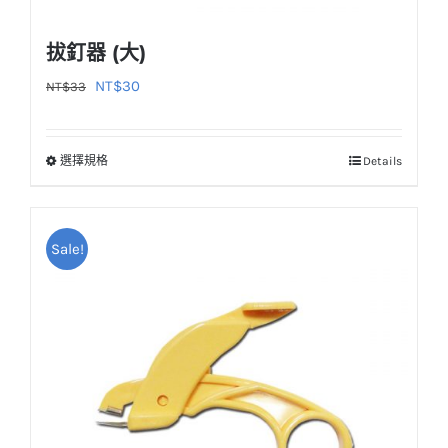
拔釘器 (大)
原
目
NT$
30
NT$
33
始
前
價
價
選擇規格
Details
此
格：
格：
產
NT$33。
NT$30。
品
Sale!
有
多
種
款
式。
可
在
產