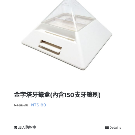
款
式。
可
在
產
品
頁
面
選
擇
選
金字塔牙籤盒(內含150支牙籤刷)
項
原
目
NT$
190
NT$
220
始
前
價
價
加入購物車
Details
格：
格：