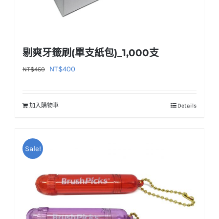
剔爽牙籤刷(單支紙包)_1,000支
原
目
NT$
400
NT$
450
始
前
價
價
加入購物車
Details
格：
格：
NT$450。
NT$400。
Sale!