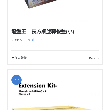
龍盤王 – 長方桌旋轉餐盤(小)
原
目
NT$
2,250
NT$
2,500
始
前
價
價
加入購物車
Details
格：
格：
NT$2,500。
NT$2,250。
Sale!