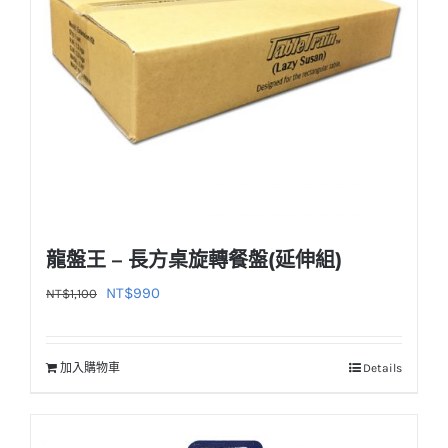
龍盤王 – 長方桌旋轉餐盤(延伸組)
原
目
NT$
990
NT$
1,100
始
前
價
價
加入購物車
Details
格：
格：
NT$1,100。
NT$990。