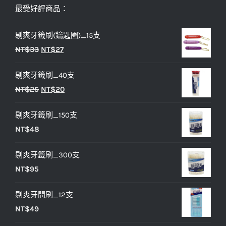
最受好評商品：
剔爽牙籤刷(鑰匙圈)_15支
原
目
NT$
33
NT$
27
始
前
剔爽牙籤刷_40支
價
價
原
目
NT$
25
NT$
20
格：
格：
始
前
NT$33。
NT$27。
剔爽牙籤刷_150支
價
價
NT$
48
格：
格：
NT$25。
NT$20。
剔爽牙籤刷_300支
NT$
95
剔爽牙間刷_12支
NT$
49