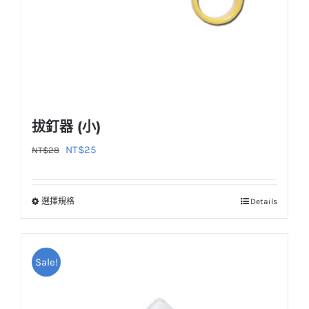
品
頁
面
選
擇
選
拔釘器 (小)
項
原
目
NT$
25
NT$
28
始
前
價
價
選擇規格
Details
此
格：
格：
產
NT$28。
NT$25。
品
Sale!
有
多
種