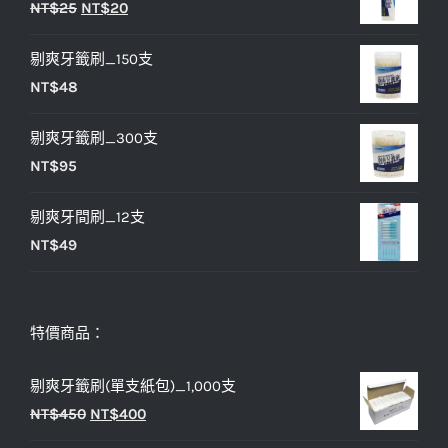
原
目
NT$
25
NT$
20
格：
格：
始
前
NT$33。
NT$27。
剔爽牙籤刷_150支
價
價
NT$
48
格：
格：
NT$25。
NT$20。
剔爽牙籤刷_300支
NT$
95
剔爽牙間刷_12支
NT$
49
特價商品：
剔爽牙籤刷(單支紙包)_1,000支
原
目
NT$
450
NT$
400
始
前