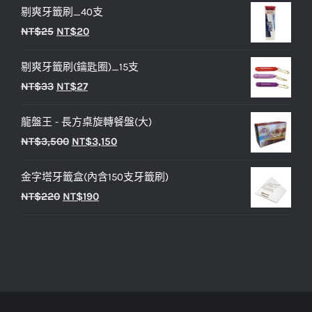
剔爽牙籤刷_40支
價
價
原
目
NT$
25
NT$
20
格：
格：
始
前
NT$450。
NT$400。
剔爽牙籤刷(鑰匙圈)_15支
價
價
原
目
NT$
33
NT$
27
格：
格：
始
前
NT$25。
NT$20。
龍盤王 - 長方桌旋轉餐盤(大)
價
價
原
目
NT$
3,500
NT$
3,150
格：
格：
始
前
NT$33。
NT$27。
金字塔牙籤盒(內含150支牙籤刷)
價
價
原
目
NT$
220
NT$
190
格：
格：
始
前
NT$3,500。
NT$3,150。
價
價
格：
格：
NT$220。
NT$190。