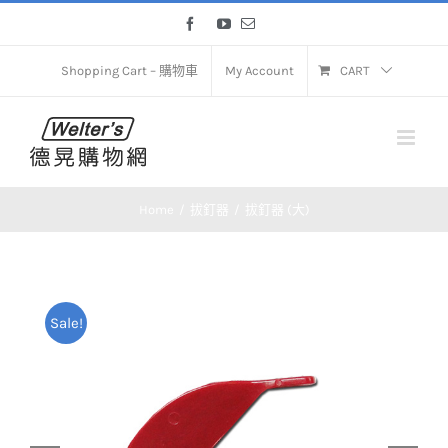
Skip
Facebook
YouTube
Email
to
content
Shopping Cart – 購物車
My Account
CART
Home
拔釘器
拔釘器 (大)
Sale!