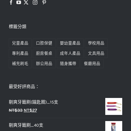
標籤分類
兒童產品
口腔保健
嬰幼童產品
學校用品
專利產品
廚房餐桌
成年人產品
文具用品
補充刷毛
辦公用品
隨身攜帶
餐廳用品
最受好評商品：
剔爽牙籤刷(鑰匙圈)_15支
原
目
NT$
33
NT$
27
始
前
剔爽牙籤刷_40支
價
價