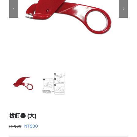
拔釘器 (大)
原
目
NT$
30
NT$
33
始
前