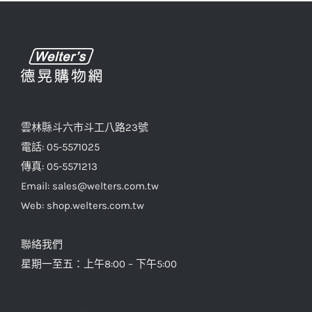
款
式。
可
在
產
品
雲林縣斗六市斗工八路23號
頁
電話: 05-5571025
面
傳真: 05-5571213
選
Email: sales@welters.com.tw
擇
Web: shop.welters.com.tw
選
項
聯絡我們
星期一至五：上午8:00 – 下午5:00