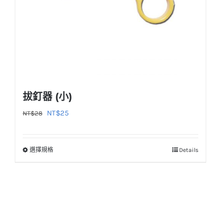
拔釘器 (小)
原
目
NT$
25
NT$
28
始
前
價
價
選擇規格
Details
此
格：
格：
產
NT$28。
NT$25。
品
有
多
種