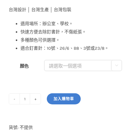
價
價
台灣設計 │ 台灣生產 │ 台灣包裝
格：
格：
NT$33。
NT$30。
適用場所：辦公室、學校。
快速方便去除釘書針，不傷紙張。
多種顏色可供選擇。
適合釘書針：10號、26/6、B8、3號或23/8。
顏色

加入購物車
拔
釘
器
(大)
貨號:
不提供