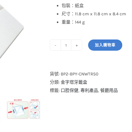
包裝：紙盒
尺寸：11.8 cm x 11.8 cm x 8.4 cm
重量：144 g
加入購物車
金
字
塔
牙
貨號:
BP2-BPY-CNWTRS0
籤
分類:
金字塔牙籤盒
盒
標籤:
口腔保健
,
專利產品
,
餐廳用品
(內
含
150
支
牙