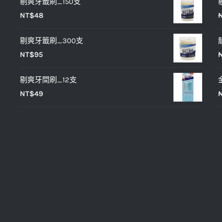
剔爽牙籤刷_150支
價
價
選
NT$
48
格：
格：
擇
NT$25。
NT$20。
選
剔爽牙籤刷_300支
項
NT$
95
剔爽牙間刷_12支
NT$
49