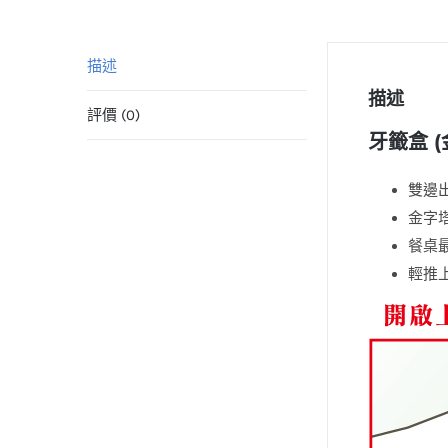
描述
描述
評價 (0)
牙籤盒 
雙邊
金字
餐桌
輕推