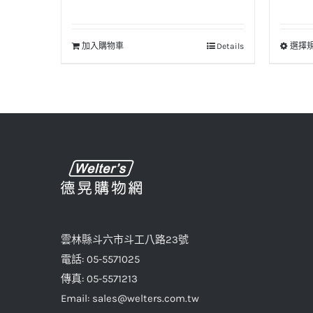
始
前
價
價
加入購物車
Details
選擇
格：
格：
NT$25。
NT$20。
雲林縣斗六市斗工八路23號
電話: 05-5571025
傳真: 05-5571213
Email: sales@welters.com.tw