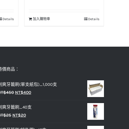
Details
加入購物車
Details
特價商品：
剔爽牙籤刷(單支紙包)_1,000支
原
目
NT$
450
NT$
400
始
前
剔爽牙籤刷_40支
價
價
原
目
NT$
25
NT$
20
格：
格：
始
前
NT$450。
NT$400。