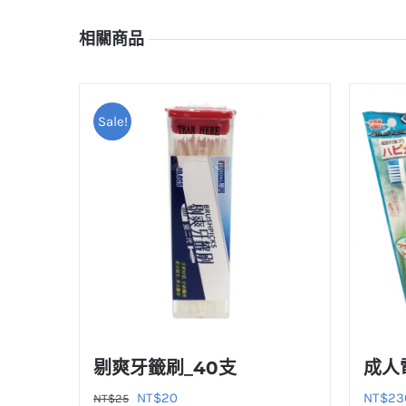
相關商品
Sale!
剔爽牙籤刷_40支
成人
原
目
NT$
20
NT$
23
NT$
25