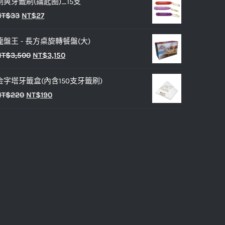
剔爽牙籤刷(鑰匙圈)_15支
價
價
原
目
NT$
33
NT$
27
格：
格：
始
前
NT$25。
NT$20。
龍盤王 - 長方桌旋轉餐盤(大)
價
價
原
目
NT$
3,500
NT$
3,150
格：
格：
始
前
NT$33。
NT$27。
金字塔牙籤盒(內含150支牙籤刷)
價
價
原
目
NT$
220
NT$
190
格：
格：
始
前
NT$3,500。
NT$3,150。
價
價
格：
格：
NT$220。
NT$190。