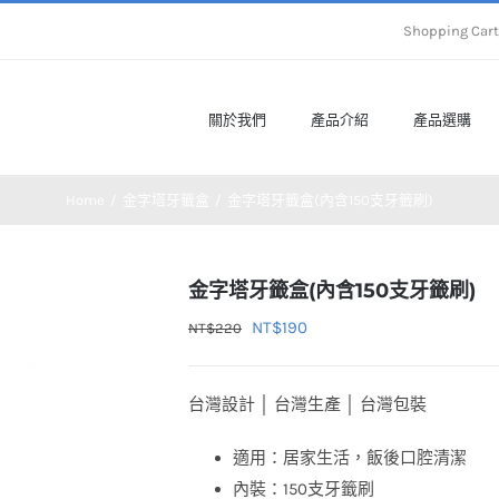
Shopping Ca
關於我們
產品介紹
產品選購
Home
金字塔牙籤盒
金字塔牙籤盒(內含150支牙籤刷)
金字塔牙籤盒(內含150支牙籤刷)
原
目
NT$
190
NT$
220
始
前
價
價
台灣設計 │ 台灣生產 │ 台灣包裝
格：
格：
NT$220。
NT$190。
適用：居家生活，飯後口腔清潔
內裝：150支牙籤刷