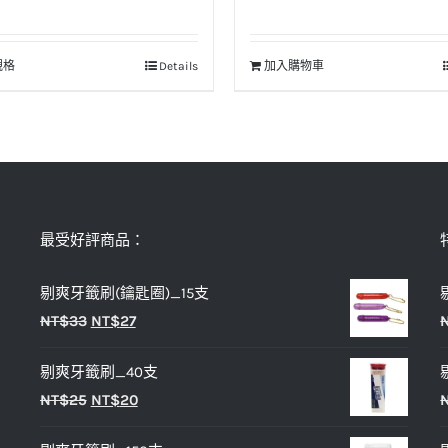
規格
Details
加入購物車
此
產
品
有
多
種
款
最受好評商品：
式。
剔爽牙籤刷(鑰匙圈)_15支
可
原
目
NT$
33
NT$
27
在
始
前
產
剔爽牙籤刷_40支
價
價
品
原
目
NT$
25
NT$
20
格：
格：
頁
始
前
NT$33。
NT$27。
面