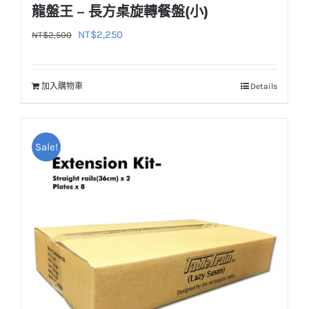
龍盤王 – 長方桌旋轉餐盤(小)
原
目
NT$
2,250
NT$
2,500
始
前
價
價
加入購物車
Details
格：
格：
NT$2,500。
NT$2,250。
Sale!