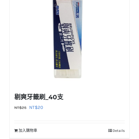
剔爽牙籤刷_40支
原
目
NT$
20
NT$
25
始
前
價
價
加入購物車
Details
格：
格：