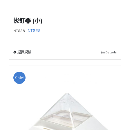
擇
選
拔釘器 (小)
項
原
目
NT$
25
NT$
28
始
前
價
價
選擇規格
Details
此
格：
格：
產
NT$28。
NT$25。
品
Sale!
有
多
種
款
式。
可
在