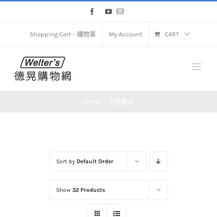
Skip
Facebook
YouTube
Email
to
content
Shopping Cart – 購物車
My Account
CART
Home
全部產品
Sort by
Default Order
Show
32 Products