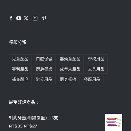
標籤分類
兒童產品
口腔保健
嬰幼童產品
學校用品
專利產品
廚房餐桌
成年人產品
文具用品
補充刷毛
辦公用品
隨身攜帶
餐廳用品
最受好評商品：
剔爽牙籤刷(鑰匙圈)_15支
原
目
NT$
33
NT$
27