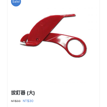
Sale!
拔釘器 (大)
原
目
NT$
30
NT$
33