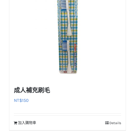
款
式。
可
在
產
品
頁
面
選
擇
選
成人補充刷毛
項
NT$
150
加入購物車
Details