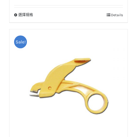
始
前
價
價
選擇規格
Details
此
格：
格：
產
NT$33。
NT$30。
品
Sale!
有
多
種
款
式。
可
在
產
品
頁
面
選