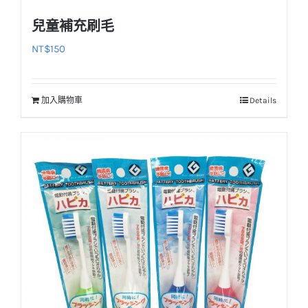
選
兒童補充刷毛
項
NT$
150
加入購物車
Details