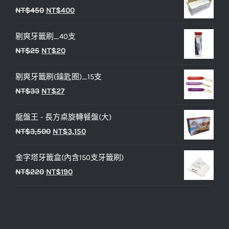
原
目
NT$
450
NT$
400
始
前
剔爽牙籤刷_40支
價
價
原
目
NT$
25
NT$
20
格：
格：
始
前
NT$450。
NT$400。
剔爽牙籤刷(鑰匙圈)_15支
價
價
原
目
NT$
33
NT$
27
格：
格：
始
前
NT$25。
NT$20。
龍盤王 - 長方桌旋轉餐盤(大)
價
價
原
目
NT$
3,500
NT$
3,150
格：
格：
始
前
NT$33。
NT$27。
金字塔牙籤盒(內含150支牙籤刷)
價
價
原
目
NT$
220
NT$
190
格：
格：
始
前
NT$3,500。
NT$3,150。
價
價
格：
格：
NT$220。
NT$190。