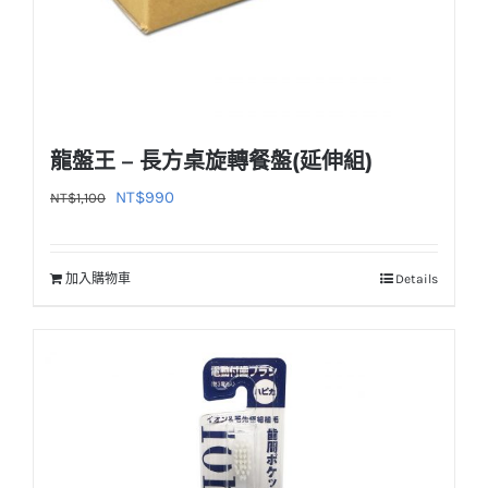
龍盤王 – 長方桌旋轉餐盤(延伸組)
原
目
NT$
990
NT$
1,100
始
前
價
價
加入購物車
Details
格：
格：
NT$1,100。
NT$990。