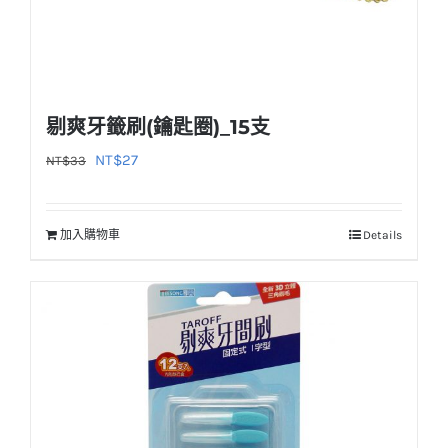
剔爽牙籤刷(鑰匙圈)_15支
原
目
NT$
27
NT$
33
始
前
價
價
加入購物車
Details
格：
格：
NT$33。
NT$27。