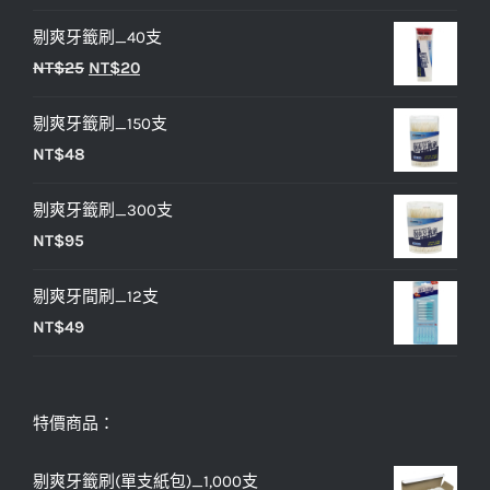
始
前
剔爽牙籤刷_40支
價
價
原
目
NT$
25
NT$
20
格：
格：
始
前
NT$33。
NT$27。
剔爽牙籤刷_150支
價
價
NT$
48
格：
格：
NT$25。
NT$20。
剔爽牙籤刷_300支
NT$
95
剔爽牙間刷_12支
NT$
49
特價商品：
剔爽牙籤刷(單支紙包)_1,000支