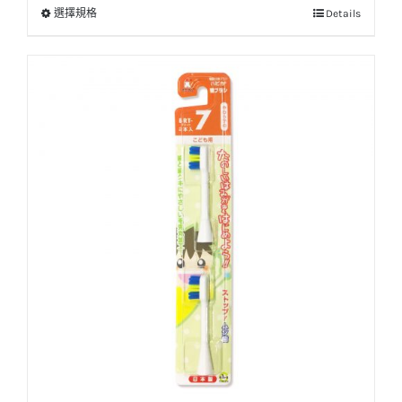
選擇規格
Details
此
產
品
有
多
種
款
式。
可
在
產
品
頁
面
選
擇