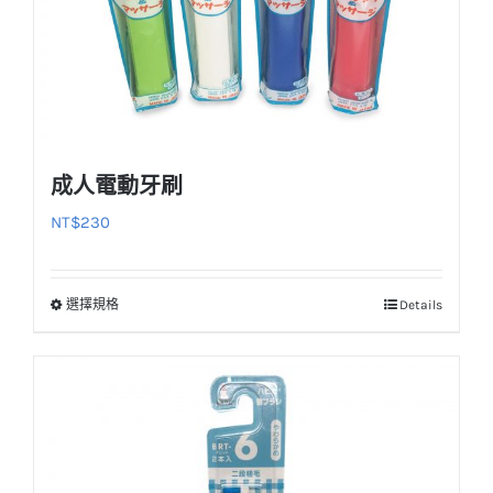
成人電動牙刷
NT$
230
選擇規格
Details
此
產
品
有
多
種