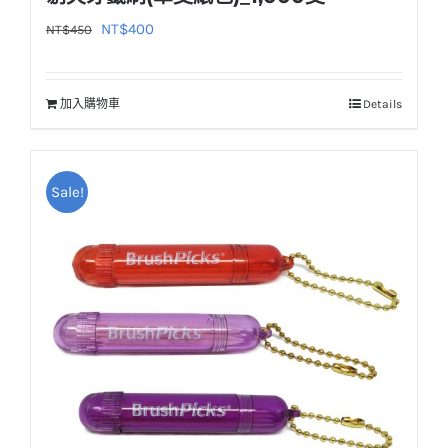
原
目
NT$
400
NT$
450
始
前
價
價
加入購物車
Details
格：
格：
NT$450。
NT$400。
Sale!