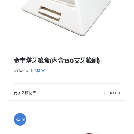
產
品
頁
面
選
擇
選
金字塔牙籤盒(內含150支牙籤刷)
項
原
目
NT$
190
NT$
220
始
前
價
價
加入購物車
Details
格：
格：
NT$220。
NT$190。
Sale!