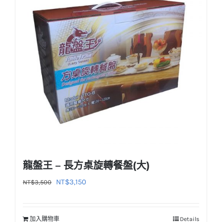
龍盤王 – 長方桌旋轉餐盤(大)
原
目
NT$
3,150
NT$
3,500
始
前
價
價
加入購物車
Details