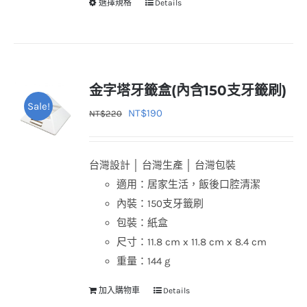
選擇規格
Details
選
此
擇
產
選
品
項
有
多
金字塔牙籤盒(內含150支牙籤刷)
種
Sale!
原
目
NT$
190
NT$
220
款
始
前
式。
價
價
可
台灣設計 │ 台灣生產 │ 台灣包裝
格：
格：
在
適用：居家生活，飯後口腔清潔
NT$220。
NT$190。
產
內裝：150支牙籤刷
品
包裝：紙盒
頁
尺寸：11.8 cm x 11.8 cm x 8.4 cm
面
重量：144 g
選
加入購物車
Details
擇