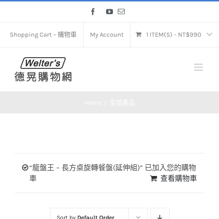
Skip
Facebook
YouTube
Email
to
content
Shopping Cart – 購物車
My Account
1 ITEM(S)
-
NT$
990
Home
全部產品
“龍盤王 – 長方桌旋轉餐盤(延伸組)” 已加入您的購物
車
查看購物車
Sort by
Default Order