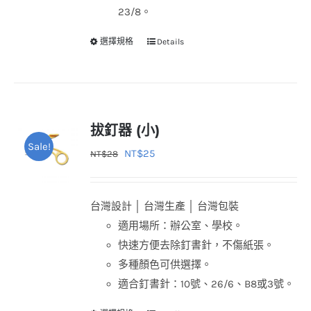
23/8。
選擇規格
Details
此
產
品
有
多
拔釘器 (小)
種
Sale!
原
目
NT$
25
NT$
28
款
始
前
式。
價
價
可
台灣設計 │ 台灣生產 │ 台灣包裝
格：
格：
在
適用場所：辦公室、學校。
NT$28。
NT$25。
產
快速方便去除釘書針，不傷紙張。
品
多種顏色可供選擇。
頁
適合釘書針：10號、26/6、B8或3號。
面