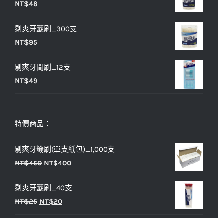
NT$
48
格：
格：
NT$25。
NT$20。
剔爽牙籤刷_300支
NT$
95
剔爽牙間刷_12支
NT$
49
特價商品：
剔爽牙籤刷(單支紙包)_1,000支
原
目
NT$
450
NT$
400
始
前
剔爽牙籤刷_40支
價
價
原
目
NT$
25
NT$
20
格：
格：
始
前
NT$450。
NT$400。