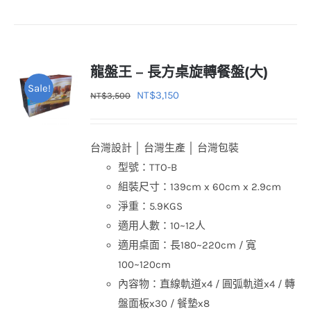
選
項
龍盤王 – 長方桌旋轉餐盤(大)
Sale!
原
目
NT$
3,150
NT$
3,500
始
前
價
價
台灣設計 │ 台灣生產 │ 台灣包裝
格：
格：
型號：TTO-B
NT$3,500。
NT$3,150。
組裝尺寸：139cm x 60cm x 2.9cm
淨重：5.9KGS
適用人數：10~12人
適用桌面：長180~220cm / 寬
100~120cm
內容物：直線軌道x4 / 圓弧軌道x4 / 轉
盤面板x30 / 餐墊x8