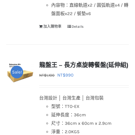
內容物：直線軌道x2 / 圓弧軌道x4 / 轉
盤面板x22 / 餐墊x6
加入購物車
Details
龍盤王 – 長方桌旋轉餐盤(延伸組)
Sale!
原
目
NT$
990
NT$
1,100
始
前
價
價
台灣設計 │ 台灣生產 │ 台灣包裝
格：
格：
型號：TTO-EX
NT$1,100。
NT$990。
延伸長度：36cm
尺寸：36cm x 60cm x 2.9cm
淨重：2.0KGS