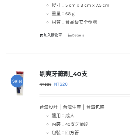
尺寸：5 cm x 3 cm x 7.5 cm
重量：68 g
材質：食品級安全塑膠
加入購物車
Details
剔爽牙籤刷_40支
Sale!
原
目
NT$
20
NT$
25
始
前
價
價
台灣設計 │ 台灣生產 │ 台灣包裝
格：
格：
適用：成人
NT$25。
NT$20。
內裝：40支牙籤刷
包裝：四方管