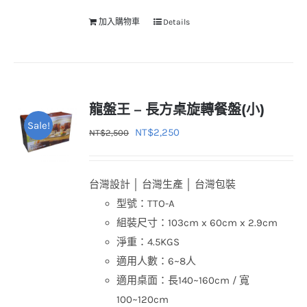
加入購物車
Details
龍盤王 – 長方桌旋轉餐盤(小)
Sale!
原
目
NT$
2,250
NT$
2,500
始
前
價
價
台灣設計 │ 台灣生產 │ 台灣包裝
格：
格：
型號：TTO-A
NT$2,500。
NT$2,250。
組裝尺寸：103cm x 60cm x 2.9cm
淨重：4.5KGS
適用人數：6~8人
適用桌面：長140~160cm / 寬
100~120cm