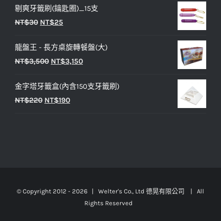
剔爽牙籤刷(鑰匙圈)_15支
價
價
原
目
NT$
30
NT$
25
格：
格：
始
前
NT$25。
NT$20。
龍盤王 - 長方桌旋轉餐盤(大)
價
價
原
目
NT$
3,500
NT$
3,150
格：
格：
始
前
NT$30。
NT$25。
金字塔牙籤盒(內含150支牙籤刷)
價
價
原
目
NT$
220
NT$
190
格：
格：
始
前
NT$3,500。
NT$3,150。
價
價
格：
格：
NT$220。
NT$190。
© Copyright 2012 -
2026 | Welter's Co., Ltd 德晃有限公司 | All
Rights Reserved