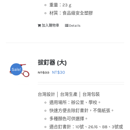
重量：23 g
材質：食品級安全塑膠
加入購物車
Details
拔釘器 (大)
Sale!
原
目
NT$
30
NT$
33
始
前
價
價
台灣設計 │ 台灣生產 │ 台灣包裝
格：
格：
適用場所：辦公室、學校。
NT$33。
NT$30。
快速方便去除釘書針，不傷紙張。
多種顏色可供選擇。
適合釘書針：10號、26/6、B8、3號或