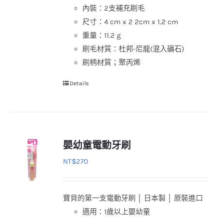
內裝：2支補充刷毛
尺寸：4 cm x 2 2cm x 1.2 cm
重量：11.2 g
刷毛材質：杜邦-尼龍(混入礦石)
刷柄材質；聚丙烯
Details
嬰幼童電動牙刷
NT$
270
寶貝的第一支電動牙刷 │ 日本製 │ 原裝進口
適用：1歲以上嬰幼童