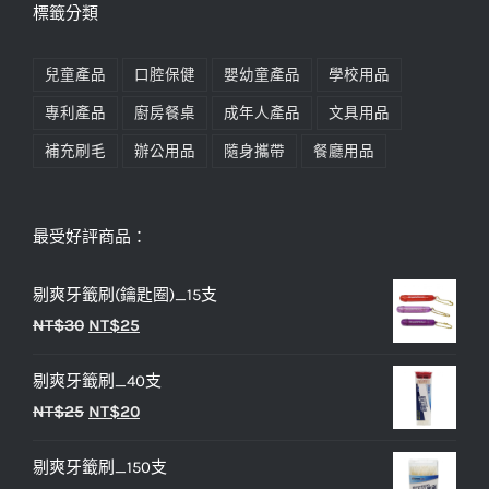
標籤分類
兒童產品
口腔保健
嬰幼童產品
學校用品
專利產品
廚房餐桌
成年人產品
文具用品
補充刷毛
辦公用品
隨身攜帶
餐廳用品
最受好評商品：
剔爽牙籤刷(鑰匙圈)_15支
原
目
NT$
30
NT$
25
始
前
剔爽牙籤刷_40支
價
價
原
目
NT$
25
NT$
20
格：
格：
始
前
NT$30。
NT$25。
剔爽牙籤刷_150支
價
價