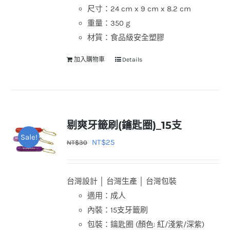
尺寸：24 cm x 9 cm x 8.2 cm
重量：350 g
材質：食品級安全塑膠
加入購物車
Details
剔爽牙籤刷(鑰匙圈)_15支
Sale!
原
目
NT$
25
NT$
30
始
前
價
價
台灣設計 │ 台灣生產 │ 台灣包裝
格：
格：
適用：成人
NT$30。
NT$25。
內裝：15支牙籤刷
包裝：鑰匙圈 (顏色: 紅/淺紫/深紫)