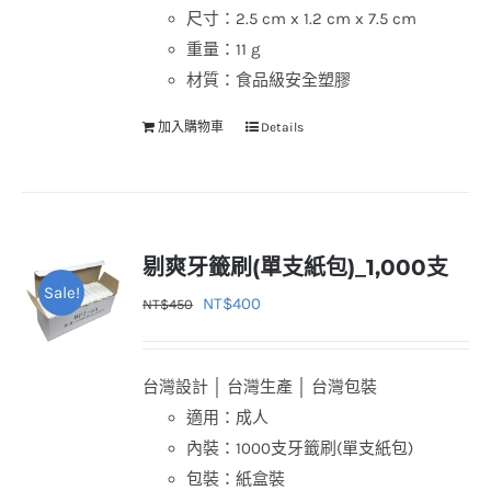
尺寸：2.5 cm x 1.2 cm x 7.5 cm
重量：11 g
材質：食品級安全塑膠
加入購物車
Details
剔爽牙籤刷(單支紙包)_1,000支
Sale!
原
目
NT$
400
NT$
450
始
前
價
價
台灣設計 │ 台灣生產 │ 台灣包裝
格：
格：
適用：成人
NT$450。
NT$400。
內裝：1000支牙籤刷(單支紙包)
包裝：紙盒裝