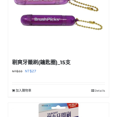
剔爽牙籤刷(鑰匙圈)_15支
原
目
NT$
27
NT$
33
始
前
價
價
加入購物車
Details
格：
格：
NT$33。
NT$27。