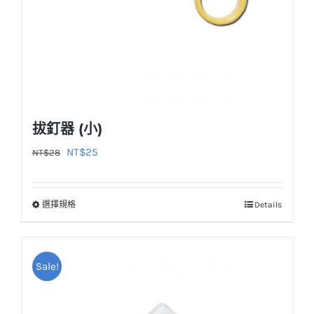
品
頁
面
選
擇
選
拔釘器 (小)
項
原
目
NT$
25
NT$
28
始
前
價
價
選擇規格
Details
此
格：
格：
產
NT$28。
NT$25。
品
Sale!
有
多
種