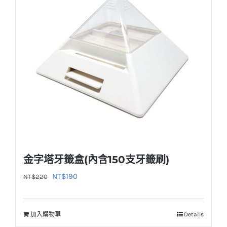
款
式。
可
在
產
品
頁
面
選
擇
選
金字塔牙籤盒(內含150支牙籤刷)
項
原
目
NT$
190
NT$
220
始
前
價
價
加入購物車
Details
格：
格：