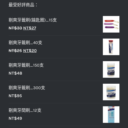
最受好評商品：
剔爽牙籤刷(鑰匙圈)_15支
原
目
NT$
33
NT$
27
始
前
剔爽牙籤刷_40支
價
價
原
目
NT$
25
NT$
20
格：
格：
始
前
NT$33。
NT$27。
剔爽牙籤刷_150支
價
價
NT$
48
格：
格：
NT$25。
NT$20。
剔爽牙籤刷_300支
NT$
95
剔爽牙間刷_12支
NT$
49