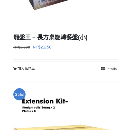
龍盤王 – 長方桌旋轉餐盤(小)
原
目
NT$
2,250
NT$
2,500
始
前
價
價
加入購物車
Details
格：
格：
NT$2,500。
NT$2,250。
Sale!