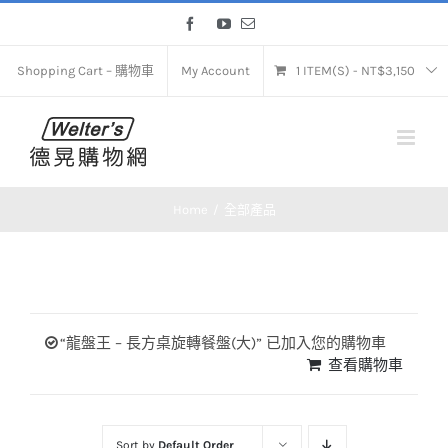
Skip
Facebook
YouTube
Email
to
content
Shopping Cart – 購物車
My Account
1 ITEM(S)
-
NT$
3,150
Home
全部產品
“龍盤王 – 長方桌旋轉餐盤(大)” 已加入您的購物車
查看購物車
Sort by
Default Order