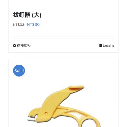
拔釘器 (大)
原
目
NT$
30
NT$
33
始
前
價
價
選擇規格
Details
此
格：
格：
產
NT$33。
NT$30。
品
Sale!
有
多
種
款
式。
可
在
產