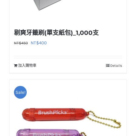
剔爽牙籤刷(單支紙包)_1,000支
原
目
NT$
400
NT$
450
始
前
價
價
加入購物車
Details
格：
格：
NT$450。
NT$400。
Sale!