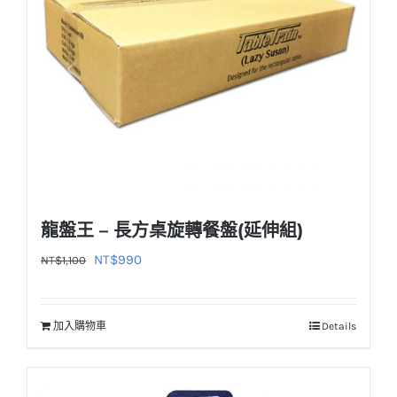
龍盤王 – 長方桌旋轉餐盤(延伸組)
原
目
NT$
990
NT$
1,100
始
前
價
價
加入購物車
Details
格：
格：
NT$1,100。
NT$990。