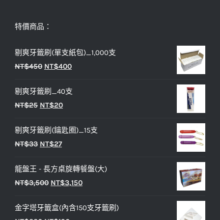
特價商品：
剔爽牙籤刷(單支紙包)_1,000支
原
目
NT$
450
NT$
400
始
前
剔爽牙籤刷_40支
價
價
原
目
NT$
25
NT$
20
格：
格：
始
前
NT$450。
NT$400。
剔爽牙籤刷(鑰匙圈)_15支
價
價
原
目
NT$
33
NT$
27
格：
格：
始
前
NT$25。
NT$20。
龍盤王 - 長方桌旋轉餐盤(大)
價
價
原
目
NT$
3,500
NT$
3,150
格：
格：
始
前
NT$33。
NT$27。
金字塔牙籤盒(內含150支牙籤刷)
價
價