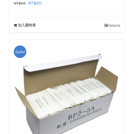
原
目
NT$
20
NT$
25
始
前
價
價
加入購物車
Details
格：
格：
NT$25。
NT$20。
Sale!