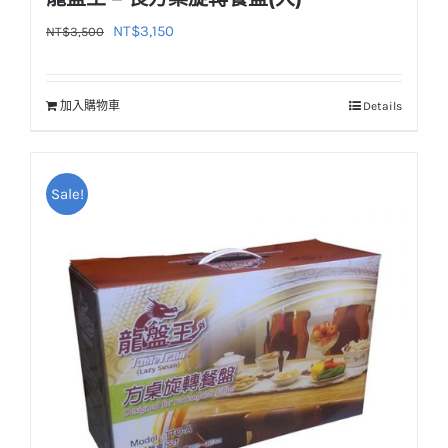
原
目
NT$
3,150
NT$
3,500
始
前
價
價
加入購物車
Details
格：
格：
NT$3,500。
NT$3,150。
Sale!