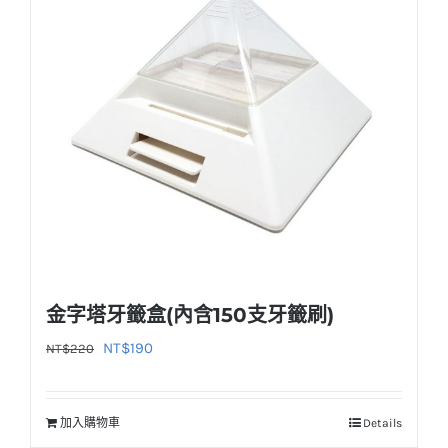
款
式。
可
在
產
品
頁
面
選
擇
選
金字塔牙籤盒(內含150支牙籤刷)
項
原
目
NT$
190
NT$
220
始
前
價
價
加入購物車
Details
格：
格：