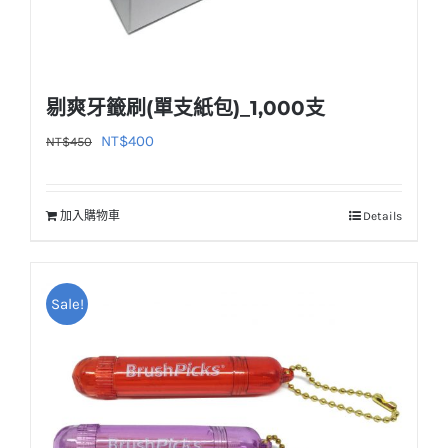
剔爽牙籤刷(單支紙包)_1,000支
原
目
NT$
400
NT$
450
始
前
價
價
加入購物車
Details
格：
格：
NT$450。
NT$400。
Sale!