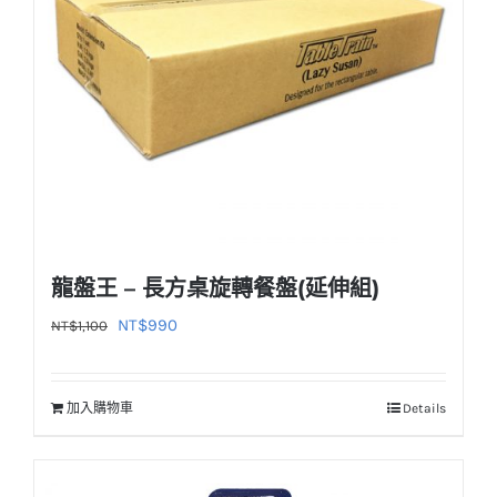
龍盤王 – 長方桌旋轉餐盤(延伸組)
原
目
NT$
990
NT$
1,100
始
前
價
價
加入購物車
Details
格：
格：
NT$1,100。
NT$990。