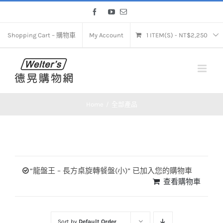
Skip
Facebook
YouTube
Email
to
content
Shopping Cart – 購物車
My Account
1 ITEM(S)
-
NT$
2,250
Home
全部產品
“龍盤王 – 長方桌旋轉餐盤(小)” 已加入您的購物車
查看購物車
Sort by
Default Order