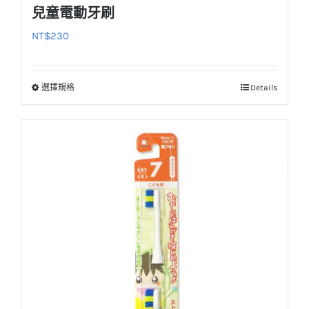
兒童電動牙刷
NT$
230
選擇規格
Details
此
產
品
有
多
種
款
式。
可
在
產
品