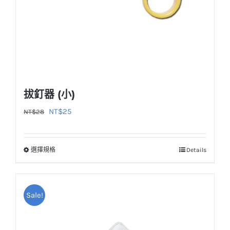
品
頁
面
選
擇
選
拔釘器 (小)
項
原
目
NT$
25
NT$
28
始
前
價
價
選擇規格
Details
此
格：
格：
產
NT$28。
NT$25。
品
Sale!
有
多
種