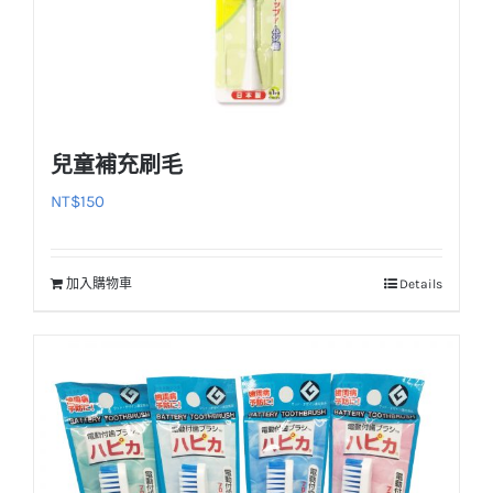
頁
面
選
擇
選
兒童補充刷毛
項
NT$
150
加入購物車
Details