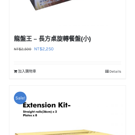
龍盤王 – 長方桌旋轉餐盤(小)
原
目
NT$
2,250
NT$
2,500
始
前
價
價
加入購物車
Details
格：
格：
NT$2,500。
NT$2,250。
Sale!