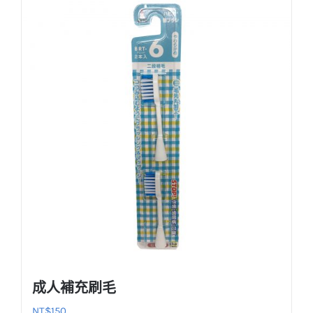
品
有
多
種
款
式。
可
在
產
品
頁
面
選
擇
選
成人補充刷毛
項
NT$
150