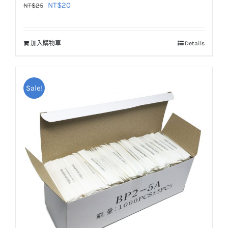
原
目
NT$
20
NT$
25
始
前
價
價
加入購物車
Details
格：
格：
NT$25。
NT$20。
Sale!