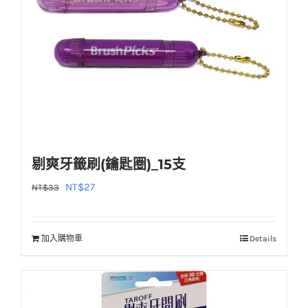
剔爽牙籤刷(鑰匙圈)_15支
原
目
NT$
27
NT$
33
始
前
價
價
加入購物車
Details
格：
格：
NT$33。
NT$27。