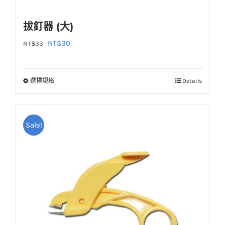
拔釘器 (大)
原
目
NT$
30
NT$
33
始
前
價
價
選擇規格
Details
此
格：
格：
產
NT$33。
NT$30。
品
Sale!
有
多
種
款
式。
可
在
產