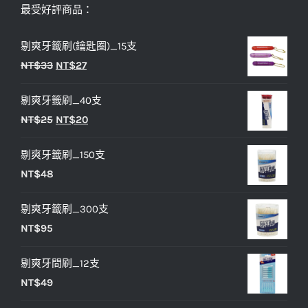
最受好評商品：
剔爽牙籤刷(鑰匙圈)_15支
原
目
NT$
33
NT$
27
始
前
剔爽牙籤刷_40支
價
價
原
目
NT$
25
NT$
20
格：
格：
始
前
NT$33。
NT$27。
剔爽牙籤刷_150支
價
價
NT$
48
格：
格：
NT$25。
NT$20。
剔爽牙籤刷_300支
NT$
95
剔爽牙間刷_12支
NT$
49