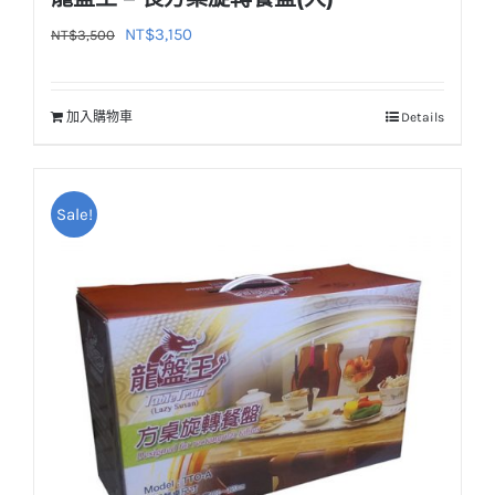
原
目
NT$
3,150
NT$
3,500
始
前
價
價
加入購物車
Details
格：
格：
NT$3,500。
NT$3,150。
Sale!