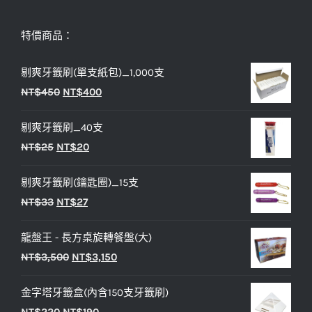
特價商品：
剔爽牙籤刷(單支紙包)_1,000支
原
目
NT$
450
NT$
400
始
前
剔爽牙籤刷_40支
價
價
原
目
NT$
25
NT$
20
格：
格：
始
前
NT$450。
NT$400。
剔爽牙籤刷(鑰匙圈)_15支
價
價
原
目
NT$
33
NT$
27
格：
格：
始
前
NT$25。
NT$20。
龍盤王 - 長方桌旋轉餐盤(大)
價
價
原
目
NT$
3,500
NT$
3,150
格：
格：
始
前
NT$33。
NT$27。
金字塔牙籤盒(內含150支牙籤刷)
價
價
原
目