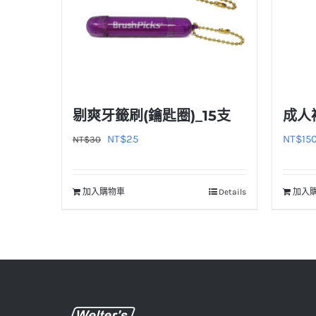
剔爽牙籤刷(鑰匙圈)_15支
成人
原
目
NT$
25
NT$
15
NT$
30
始
前
價
價
加入購物車
Details
加入
格：
格：
NT$30。
NT$25。