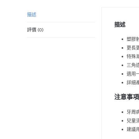
描述
描述
評價 (0)
塑膠
更長
特殊
三角
適用
詳細
注意事項
牙周
兒童
建議