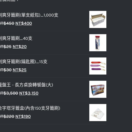
剔爽牙籤刷(單支紙包)_1,000支
原
目
NT$
450
NT$
400
始
前
剔爽牙籤刷_40支
價
價
原
目
NT$
25
NT$
20
格：
格：
始
前
NT$450。
NT$400。
剔爽牙籤刷(鑰匙圈)_15支
價
價
原
目
NT$
30
NT$
25
格：
格：
始
前
NT$25。
NT$20。
龍盤王 - 長方桌旋轉餐盤(大)
價
價
原
目
NT$
3,500
NT$
3,150
格：
格：
始
前
NT$30。
NT$25。
金字塔牙籤盒(內含150支牙籤刷)
價
價
原
目
NT$
220
NT$
190
格：
格：
始
前
NT$3,500。
NT$3,150。