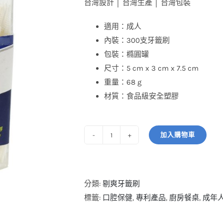
台灣設計 │ 台灣生產 │ 台灣包裝
適用：成人
內裝：300支牙籤刷
包裝：橢圓罐
尺寸：5 cm x 3 cm x 7.5 cm
重量：68 g
材質：食品級安全塑膠
加入購物車
剔
爽
牙
籤
分類:
剔爽牙籤刷
刷
標籤:
口腔保健
,
專利產品
,
廚房餐桌
,
成年
_300