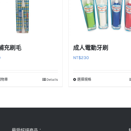
補充刷毛
成人電動牙刷
0
NT$
230
購物車
Details
選擇規格
此
產
品
有
多
種
款
最受好評商品：