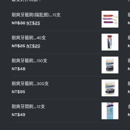
式。
剔爽牙籤刷(鑰匙圈)_15支
可
原
目
NT$
30
NT$
25
在
始
前
產
剔爽牙籤刷_40支
價
價
品
原
目
NT$
25
NT$
20
格：
格：
頁
始
前
NT$30。
NT$25。
面
剔爽牙籤刷_150支
價
價
選
NT$
48
格：
格：
擇
NT$25。
NT$20。
選
剔爽牙籤刷_300支
項
NT$
95
剔爽牙間刷_12支
NT$
49