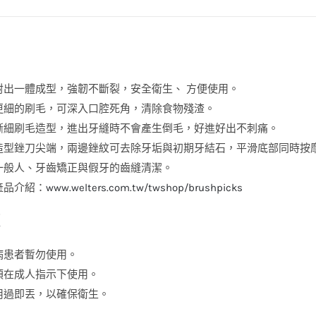
支
數
量
射出一體成型，強韌不斷裂，安全衛生、 方便使用。
更細的刷毛，可深入口腔死角，清除食物殘渣。
漸細刷毛造型，進出牙縫時不會產生倒毛，好進好出不刺痛。
造型銼刀尖端，兩邊銼紋可去除牙垢與初期牙結石，平滑底部同時按
一般人、牙齒矯正與假牙的齒縫清潔。
產品介紹：
www.welters.com.tw/twshop/brushpicks
病患者暫勿使用。
須在成人指示下使用。
用過即丟，以確保衛生。