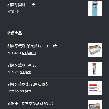
剔爽牙間刷_12支
NT$
49
特價商品：
剔爽牙籤刷(單支紙包)_1,000支
原
目
NT$
450
NT$
400
始
前
剔爽牙籤刷_40支
價
價
原
目
NT$
25
NT$
20
格：
格：
始
前
NT$450。
NT$400。
剔爽牙籤刷(鑰匙圈)_15支
價
價
原
目
NT$
30
NT$
25
格：
格：
始
前
NT$25。
NT$20。
龍盤王 - 長方桌旋轉餐盤(大)
價
價