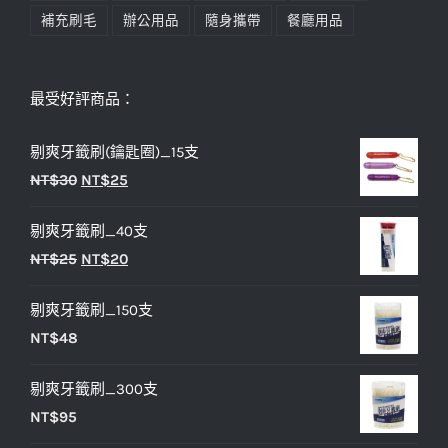
補充刷毛
辦公用品
隨身攜帶
餐廳用品
最受好評商品：
剔爽牙籤刷(鑰匙圈)_15支
原
目
NT$
30
NT$
25
始
前
剔爽牙籤刷_40支
價
價
原
目
NT$
25
NT$
20
格：
格：
始
前
NT$30。
NT$25。
剔爽牙籤刷_150支
價
價
NT$
48
格：
格：
NT$25。
NT$20。
剔爽牙籤刷_300支
NT$
95