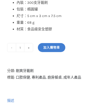
內裝：300支牙籤刷
包裝：橢圓罐
尺寸：5 cm x 3 cm x 7.5 cm
重量：68 g
材質：食品級安全塑膠
加入購物車
剔
爽
牙
籤
分類:
剔爽牙籤刷
刷
標籤:
口腔保健
,
專利產品
,
廚房餐桌
,
成年人產品
_300
支
數
描述
量