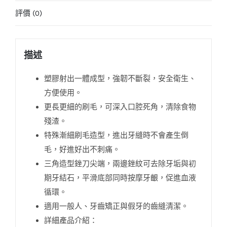
評價 (0)
描述
塑膠射出一體成型，強韌不斷裂，安全衛生、
方便使用。
更長更細的刷毛，可深入口腔死角，清除食物
殘渣。
特殊漸細刷毛造型，進出牙縫時不會產生倒
毛，好進好出不刺痛。
三角造型銼刀尖端，兩邊銼紋可去除牙垢與初
期牙結石，平滑底部同時按摩牙齦，促進血液
循環。
適用一般人、牙齒矯正與假牙的齒縫清潔。
詳細產品介紹：