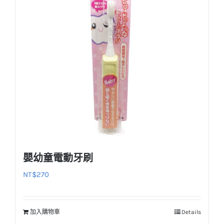
款
式。
可
在
產
品
頁
面
選
擇
選
嬰幼童電動牙刷
項
NT$
270
加入購物車
Details