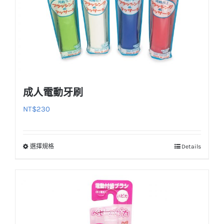
成人電動牙刷
NT$
230
選擇規格
Details
此
產
品
有
多
種