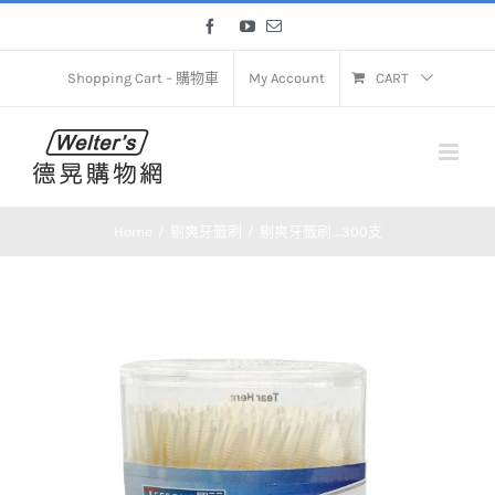
Skip
Facebook
YouTube
Email
to
content
Shopping Cart – 購物車
My Account
CART
Home
剔爽牙籤刷
剔爽牙籤刷_300支