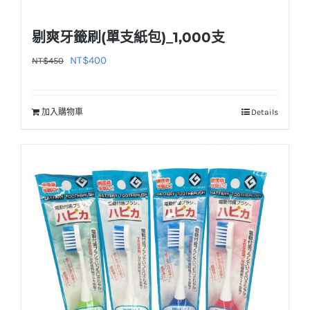
剔爽牙籤刷(單支紙包)_1,000支
原
目
NT$
400
NT$
450
始
前
價
價
加入購物車
Details
格：
格：
NT$450。
NT$400。