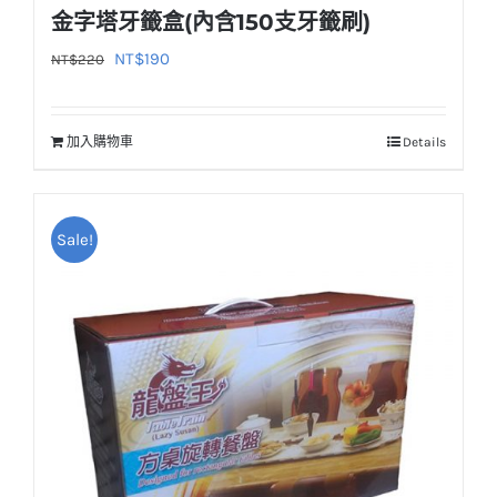
金字塔牙籤盒(內含150支牙籤刷)
原
目
NT$
190
NT$
220
始
前
價
價
加入購物車
Details
格：
格：
NT$220。
NT$190。
Sale!