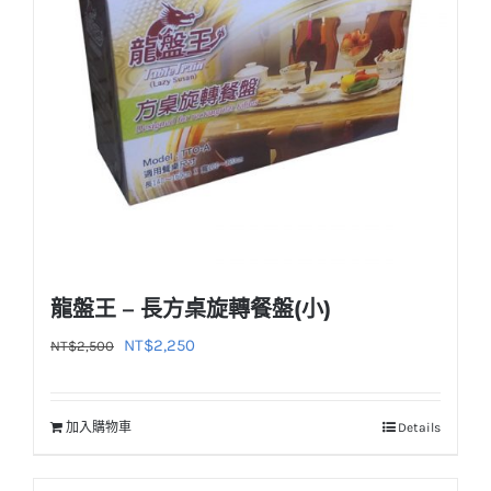
龍盤王 – 長方桌旋轉餐盤(小)
原
目
NT$
2,250
NT$
2,500
始
前
價
價
加入購物車
Details
格：
格：
NT$2,500。
NT$2,250。