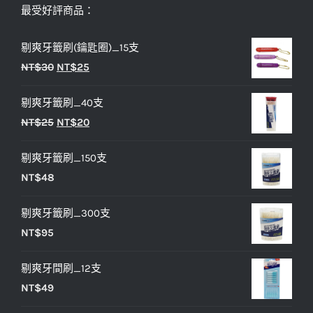
最受好評商品：
剔爽牙籤刷(鑰匙圈)_15支
原
目
NT$
30
NT$
25
始
前
剔爽牙籤刷_40支
價
價
原
目
NT$
25
NT$
20
格：
格：
始
前
NT$30。
NT$25。
剔爽牙籤刷_150支
價
價
NT$
48
格：
格：
NT$25。
NT$20。
剔爽牙籤刷_300支
NT$
95
剔爽牙間刷_12支
NT$
49