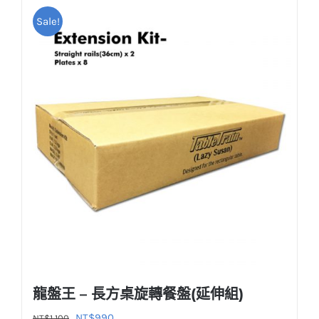
Sale!
龍盤王 – 長方桌旋轉餐盤(延伸組)
原
目
NT$
990
NT$
1,100