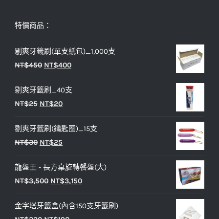
特價商品：
剔爽牙籤刷(單支紙包)_1,000支
原
目
NT$
450
NT$
400
始
前
剔爽牙籤刷_40支
價
價
原
目
NT$
25
NT$
20
格：
格：
始
前
NT$450。
NT$400。
剔爽牙籤刷(鑰匙圈)_15支
價
價
原
目
NT$
30
NT$
25
格：
格：
始
前
NT$25。
NT$20。
龍盤王 - 長方桌旋轉餐盤(大)
價
價
原
目
NT$
3,500
NT$
3,150
格：
格：
始
前
NT$30。
NT$25。
金字塔牙籤盒(內含150支牙籤刷)
價
價