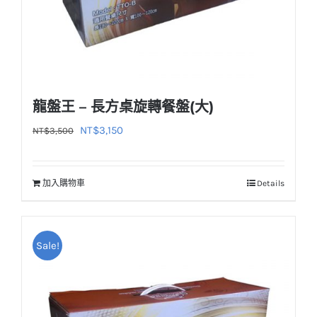
龍盤王 – 長方桌旋轉餐盤(大)
原
目
NT$
3,150
NT$
3,500
始
前
價
價
加入購物車
Details
格：
格：
NT$3,500。
NT$3,150。
Sale!