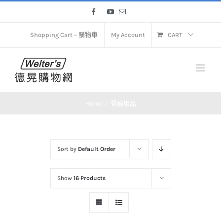
Skip
Facebook
YouTube
Email
to
content
Shopping Cart – 購物車
My Account
CART
Home
餐廳用品
Sort by
Default Order
Show
16 Products