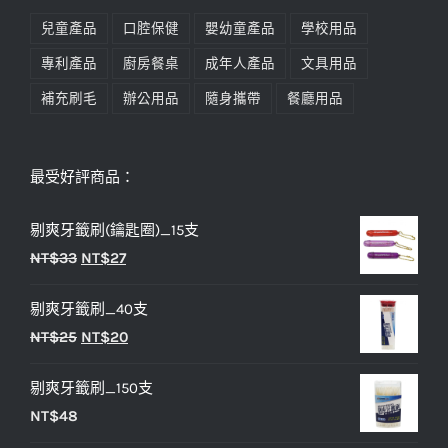
兒童產品
口腔保健
嬰幼童產品
學校用品
專利產品
廚房餐桌
成年人產品
文具用品
補充刷毛
辦公用品
隨身攜帶
餐廳用品
最受好評商品：
剔爽牙籤刷(鑰匙圈)_15支
原
目
NT$
33
NT$
27
始
前
剔爽牙籤刷_40支
價
價
原
目
NT$
25
NT$
20
格：
格：
始
前
NT$33。
NT$27。
剔爽牙籤刷_150支
價
價
NT$
48
格：
格：