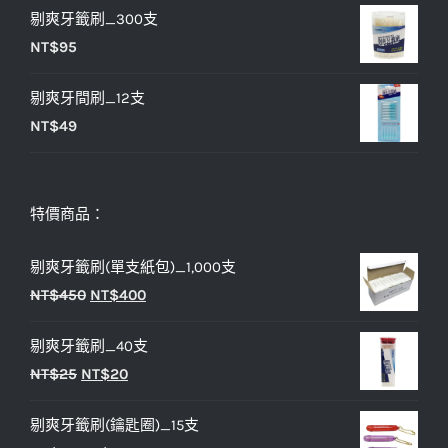
NT$25。
NT$20。
剔爽牙籤刷_300支
NT$
95
剔爽牙間刷_12支
NT$
49
特價商品：
剔爽牙籤刷(單支紙包)_1,000支
原
目
NT$
450
NT$
400
始
前
剔爽牙籤刷_40支
價
價
原
目
NT$
25
NT$
20
格：
格：
始
前
NT$450。
NT$400。
剔爽牙籤刷(鑰匙圈)_15支
價
價