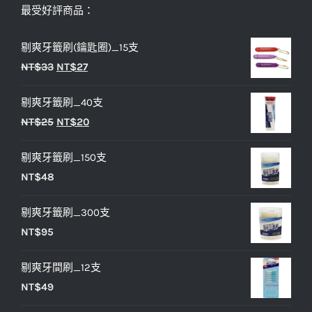
最受好評商品：
剔爽牙籤刷(鑰匙圈)_15支
原
目
NT$
33
NT$
27
始
前
剔爽牙籤刷_40支
價
價
原
目
NT$
25
NT$
20
格：
格：
始
前
NT$33。
NT$27。
剔爽牙籤刷_150支
價
價
NT$
48
格：
格：
NT$25。
NT$20。
剔爽牙籤刷_300支
NT$
95
剔爽牙間刷_12支
NT$
49