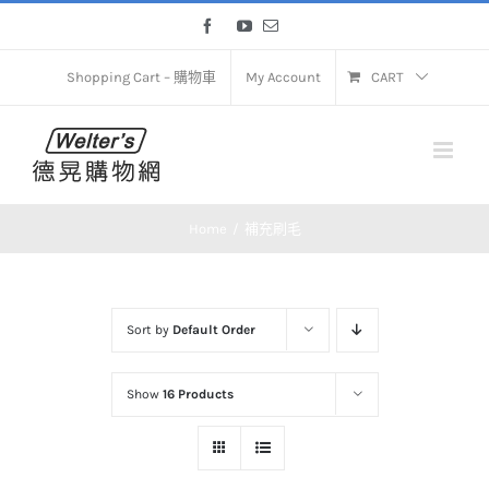
Skip
Facebook
YouTube
Email
to
content
Shopping Cart – 購物車
My Account
CART
Home
補充刷毛
Sort by
Default Order
Show
16 Products