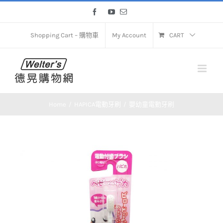
Skip
Facebook
YouTube
Email
to
content
Shopping Cart – 購物車
My Account
CART
Home
HAPICA電動牙刷
嬰幼童電動牙刷