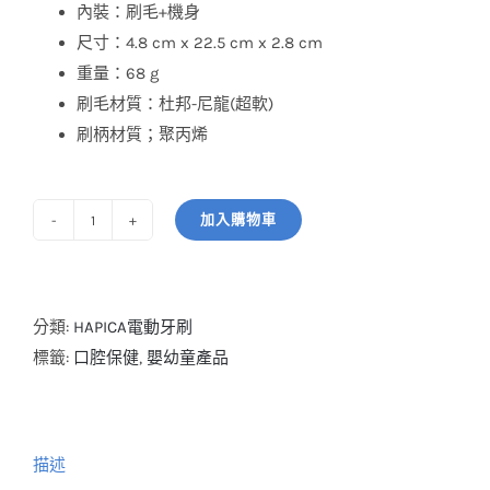
內裝：刷毛+機身
尺寸：4.8 cm x 22.5 cm x 2.8 cm
重量：68 g
刷毛材質：杜邦-尼龍(超軟)
刷柄材質；聚丙烯
加入購物車
嬰
幼
童
電
分類:
HAPICA電動牙刷
動
標籤:
口腔保健
,
嬰幼童產品
牙
刷
數
描述
量