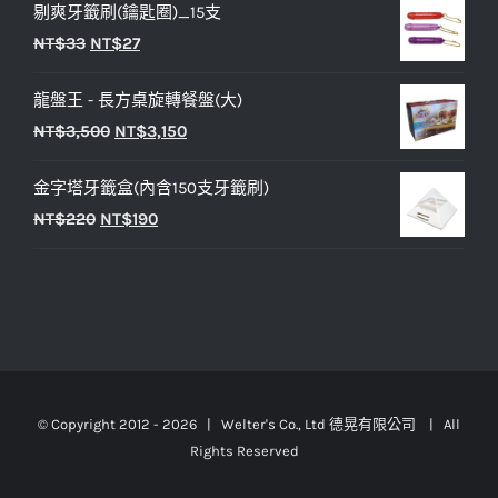
剔爽牙籤刷(鑰匙圈)_15支
價
價
原
目
NT$
33
NT$
27
格：
格：
始
前
NT$25。
NT$20。
龍盤王 - 長方桌旋轉餐盤(大)
價
價
原
目
NT$
3,500
NT$
3,150
格：
格：
始
前
NT$33。
NT$27。
金字塔牙籤盒(內含150支牙籤刷)
價
價
原
目
NT$
220
NT$
190
格：
格：
始
前
NT$3,500。
NT$3,150。
價
價
格：
格：
NT$220。
NT$190。
© Copyright 2012 -
2026 | Welter's Co., Ltd 德晃有限公司 | All
Rights Reserved