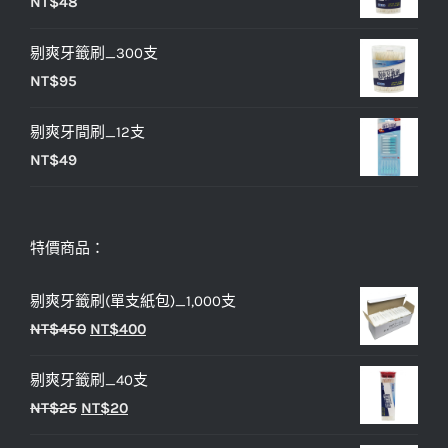
NT$
48
格：
格：
NT$25。
NT$20。
剔爽牙籤刷_300支
NT$
95
剔爽牙間刷_12支
NT$
49
特價商品：
剔爽牙籤刷(單支紙包)_1,000支
原
目
NT$
450
NT$
400
始
前
剔爽牙籤刷_40支
價
價
原
目
NT$
25
NT$
20
格：
格：
始
前
NT$450。
NT$400。