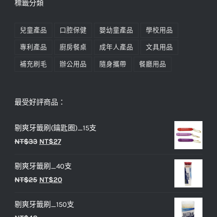
標籤分類
兒童產品
口腔保健
嬰幼童產品
學校用品
專利產品
廚房餐桌
成年人產品
文具用品
補充刷毛
辦公用品
隨身攜帶
餐廳用品
最受好評商品：
剔爽牙籤刷(鑰匙圈)_15支
原
目
NT$
33
NT$
27
始
前
剔爽牙籤刷_40支
價
價
原
目
NT$
25
NT$
20
格：
格：
始
前
NT$33。
NT$27。
剔爽牙籤刷_150支
價
價