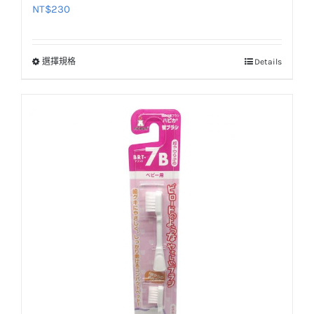
NT$
230
選擇規格
Details
此
產
品
有
多
種
款
式。
可
在
產
品
頁