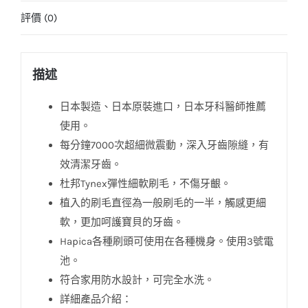
評價 (0)
描述
日本製造、日本原裝進口，日本牙科醫師推薦
使用。
每分鐘7000次超細微震動，深入牙齒隙縫，有
效清潔牙齒。
杜邦Tynex彈性細軟刷毛，不傷牙齦。
植入的刷毛直徑為一般刷毛的一半，觸感更細
軟，更加呵護寶貝的牙齒。
Hapica各種刷頭可使用在各種機身。使用3號電
池。
符合家用防水設計，可完全水洗。
詳細產品介紹：