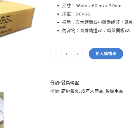
尺寸：36cm x 60cm x 2.9cm
淨重：2.0KGS
適用：與大轉盤或小轉盤組裝，延
內容物：直線軌道x2 / 轉盤面板x8
加入購物車
龍
盤
王
-
分類:
餐桌轉盤
長
標籤:
廚房餐桌
,
成年人產品
,
餐廳用品
方
桌
旋
轉
餐