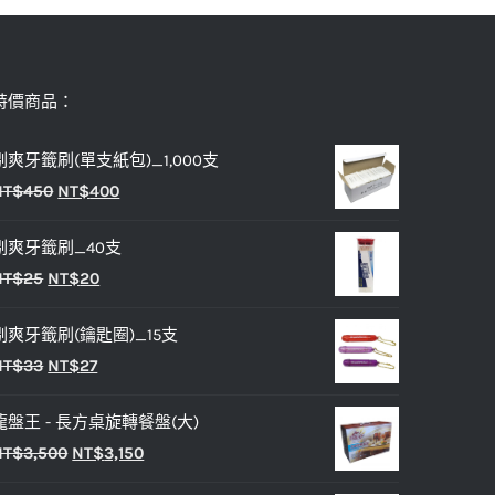
特價商品：
剔爽牙籤刷(單支紙包)_1,000支
原
目
NT$
450
NT$
400
始
前
剔爽牙籤刷_40支
價
價
原
目
NT$
25
NT$
20
格：
格：
始
前
NT$450。
NT$400。
剔爽牙籤刷(鑰匙圈)_15支
價
價
原
目
NT$
33
NT$
27
格：
格：
始
前
NT$25。
NT$20。
龍盤王 - 長方桌旋轉餐盤(大)
價
價
原
目
NT$
3,500
NT$
3,150
格：
格：
始
前
NT$33。
NT$27。