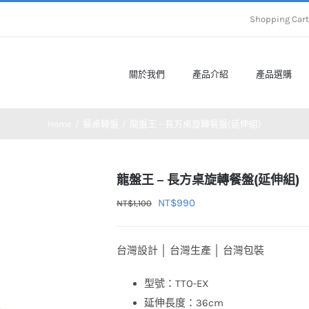
Shopping Ca
關於我們
產品介紹
產品選購
Home
餐桌轉盤
龍盤王 – 長方桌旋轉餐盤(延伸組)
龍盤王 – 長方桌旋轉餐盤(延伸組)
原
目
NT$
990
NT$
1,100
始
前
價
價
台灣設計 │ 台灣生產 │ 台灣包裝
格：
格：
NT$1,100。
NT$990。
型號：TTO-EX
延伸長度：36cm