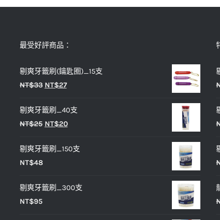
最受好評商品：
剔爽牙籤刷(鑰匙圈)_15支
原
目
NT$
33
NT$
27
始
前
剔爽牙籤刷_40支
價
價
原
目
NT$
25
NT$
20
格：
格：
始
前
NT$33。
NT$27。
剔爽牙籤刷_150支
價
價
NT$
48
格：
格：
NT$25。
NT$20。
剔爽牙籤刷_300支
NT$
95