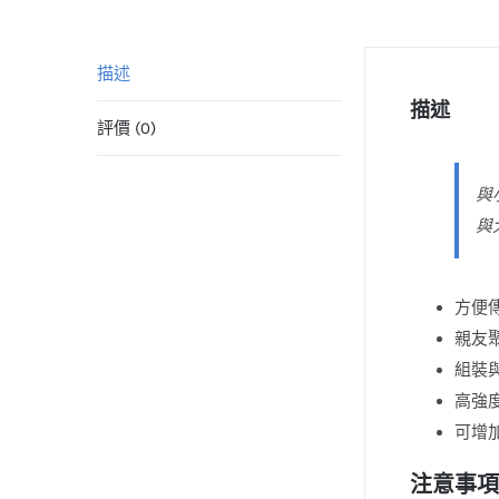
描述
描述
評價 (0)
與
與
方便
親友
組裝
高強
可增
注意事項