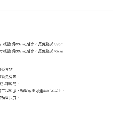
盤
(延
伸
組)
數
量
小轉盤(長103cm)組合，長度變成 139cm
大轉盤(長139cm)組合，長度變成 175cm
傳遞食物。
聚餐更有趣。
與拆卸容易。
度工程塑膠，轉盤載重可達40KGS以上。
加轉盤長度。