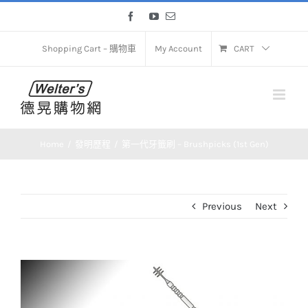
Skip
Facebook
YouTube
Email
to
content
Shopping Cart – 購物車
My Account
CART
Home
發明歷程
第一代牙籤刷 – Brushpicks (1st Gen)
Previous
Next
View
Larger
Image