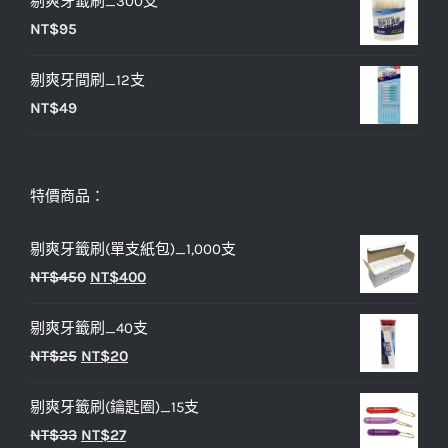
剔爽牙籤刷_300支
NT$
95
剔爽牙間刷_12支
NT$
49
特價商品：
剔爽牙籤刷(單支紙包)_1,000支
原
目
NT$
450
NT$
400
始
前
剔爽牙籤刷_40支
價
價
原
目
NT$
25
NT$
20
格：
格：
始
前
NT$450。
NT$400。
剔爽牙籤刷(鑰匙圈)_15支
價
價
原
目
NT$
33
NT$
27
格：
格：