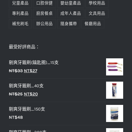
兒童產品
口腔保健
嬰幼童產品
學校用品
專利產品
廚房餐桌
成年人產品
文具用品
補充刷毛
辦公用品
隨身攜帶
餐廳用品
最受好評商品：
剔爽牙籤刷(鑰匙圈)_15支
原
目
NT$
33
NT$
27
始
前
剔爽牙籤刷_40支
價
價
原
目
NT$
25
NT$
20
格：
格：
始
前
NT$33。
NT$27。
剔爽牙籤刷_150支
價
價
NT$
48
格：
格：
NT$25。
NT$20。