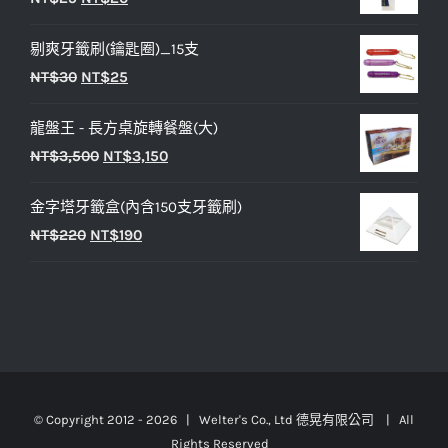
格：
格：
始
前
NT$450。
NT$400。
剔爽牙籤刷(鑰匙圈)_15支
價
價
原
目
NT$
30
NT$
25
格：
格：
始
前
NT$25。
NT$20。
龍盤王 - 長方桌旋轉餐盤(大)
價
價
原
目
NT$
3,500
NT$
3,150
格：
格：
始
前
NT$30。
NT$25。
金字塔牙籤盒(內含150支牙籤刷)
價
價
原
目
NT$
220
NT$
190
格：
格：
始
前
NT$3,500。
NT$3,150。
價
價
格：
格：
NT$220。
NT$190。
© Copyright 2012 -
2026 | Welter's Co., Ltd 德晃有限公司 | All
Rights Reserved