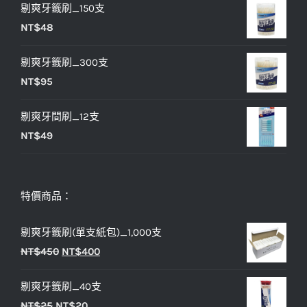
剔爽牙籤刷_150支
價
價
NT$
48
格：
格：
NT$25。
NT$20。
剔爽牙籤刷_300支
NT$
95
剔爽牙間刷_12支
NT$
49
特價商品：
剔爽牙籤刷(單支紙包)_1,000支
原
目
NT$
450
NT$
400
始
前
剔爽牙籤刷_40支
價
價
原
目
NT$
25
NT$
20