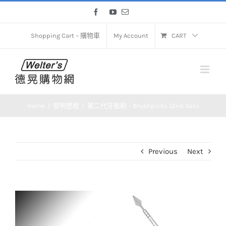
Skip
Facebook
YouTube
Email
to
content
Shopping Cart – 購物車
My Account
CART
Home
發明歷程
第二代牙籤刷 – Brushpicks (2nd Gen)
Previous
Next
View
Larger
Image