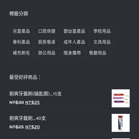
標籤分類
兒童產品
口腔保健
嬰幼童產品
學校用品
專利產品
廚房餐桌
成年人產品
文具用品
補充刷毛
辦公用品
隨身攜帶
餐廳用品
最受好評商品：
剔爽牙籤刷(鑰匙圈)_15支
原
目
NT$
30
NT$
25
始
前
剔爽牙籤刷_40支
價
價
原
目
NT$
25
NT$
20
格：
格：
始
前
NT$30。
NT$25。