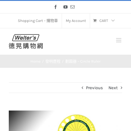
Skip
Facebook
YouTube
Email
to
content
Shopping Cart – 購物車
My Account
CART
Home
發明歷程
劃圓器 – Circle Ruler
Previous
Next
View
Larger
Image