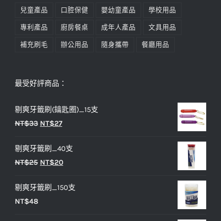
兒童產品
口腔保健
嬰幼童產品
學校用品
專利產品
廚房餐桌
成年人產品
文具用品
補充刷毛
辦公用品
隨身攜帶
餐廳用品
最受好評商品：
剔爽牙籤刷(鑰匙圈)_15支
原
目
NT$
33
NT$
27
始
前
剔爽牙籤刷_40支
價
價
原
目
NT$
25
NT$
20
格：
格：
始
前
NT$33。
NT$27。
剔爽牙籤刷_150支
價
價
NT$
48
格：
格：
NT$25。
NT$20。