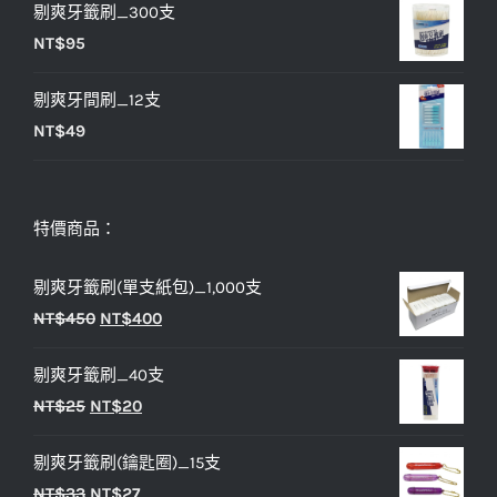
剔爽牙籤刷_300支
NT$
95
剔爽牙間刷_12支
NT$
49
特價商品：
剔爽牙籤刷(單支紙包)_1,000支
原
目
NT$
450
NT$
400
始
前
剔爽牙籤刷_40支
價
價
原
目
NT$
25
NT$
20
格：
格：
始
前
NT$450。
NT$400。
剔爽牙籤刷(鑰匙圈)_15支
價
價
原
目
NT$
33
NT$
27