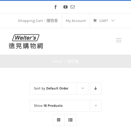
Skip
Facebook
YouTube
Email
to
content
Shopping Cart – 購物車
My Account
CART
Home
拔釘器
Sort by
Default Order
Show
16 Products