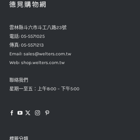
式。
可
在
雲林縣斗六市斗工八路23號
產
電話: 05-5571025
品
傳真: 05-5571213
頁
Email: sales@welters.com.tw
面
Web: shop.welters.com.tw
選
擇
聯絡我們
選
星期一至五：上午8:00 – 下午5:00
項
標籤分類