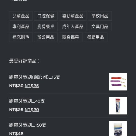
兒童產品
口腔保健
嬰幼童產品
學校用品
專利產品
廚房餐桌
成年人產品
文具用品
補充刷毛
辦公用品
隨身攜帶
餐廳用品
最受好評商品：
剔爽牙籤刷(鑰匙圈)_15支
原
目
NT$
30
NT$
25
始
前
剔爽牙籤刷_40支
價
價
原
目
NT$
25
NT$
20
格：
格：
始
前
NT$30。
NT$25。
剔爽牙籤刷_150支
價
價
NT$
48
格：
格：