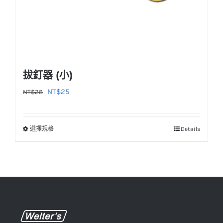
頁
面
選
擇
選
拔釘器 (小)
項
原
目
NT$
25
NT$
28
始
前
價
價
選擇規格
Details
此
格：
格：
產
NT$28。
NT$25。
品
有
多
種
款