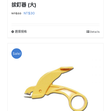
拔釘器 (大)
原
目
NT$
30
NT$
33
始
前
價
價
選擇規格
Details
此
格：
格：
產
NT$33。
NT$30。
品
Sale!
有
多
種
款
式。
可
在
產
品