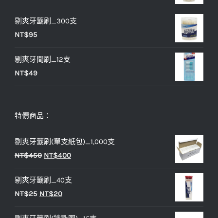
NT$25。
NT$20。
剔爽牙籤刷_300支
NT$
95
剔爽牙間刷_12支
NT$
49
特價商品：
剔爽牙籤刷(單支紙包)_1,000支
原
目
NT$
450
NT$
400
始
前
剔爽牙籤刷_40支
價
價
原
目
NT$
25
NT$
20
格：
格：
始
前
NT$450。
NT$400。