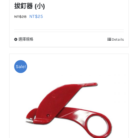
拔釘器 (小)
原
目
NT$
25
NT$
28
始
前
價
價
選擇規格
Details
此
格：
格：
產
NT$28。
NT$25。
品
Sale!
有
多
種
款
式。
可
在
產
品