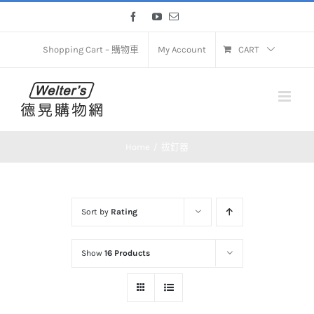
Skip
Facebook
YouTube
Email
to
content
Shopping Cart – 購物車
My Account
CART
Home
拔釘器
Sort by
Rating
Show
16 Products