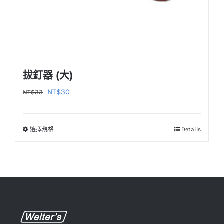
頁
面
選
擇
選
拔釘器 (大)
項
原
目
NT$
30
NT$
33
始
前
價
價
選擇規格
Details
此
格：
格：
產
NT$33。
NT$30。
品
有
多
種
款