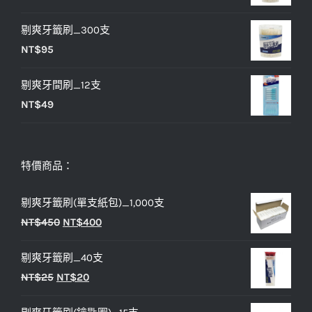
NT$25。
NT$20。
剔爽牙籤刷_300支
NT$
95
剔爽牙間刷_12支
NT$
49
特價商品：
剔爽牙籤刷(單支紙包)_1,000支
原
目
NT$
450
NT$
400
始
前
剔爽牙籤刷_40支
價
價
原
目
NT$
25
NT$
20
格：
格：
始
前
NT$450。
NT$400。