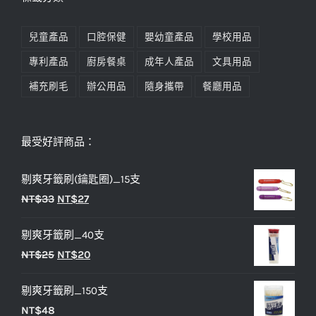
兒童產品
口腔保健
嬰幼童產品
學校用品
專利產品
廚房餐桌
成年人產品
文具用品
補充刷毛
辦公用品
隨身攜帶
餐廳用品
最受好評商品：
剔爽牙籤刷(鑰匙圈)_15支
原
目
NT$
33
NT$
27
始
前
剔爽牙籤刷_40支
價
價
原
目
NT$
25
NT$
20
格：
格：
始
前
NT$33。
NT$27。
剔爽牙籤刷_150支
價
價
NT$
48
格：
格：