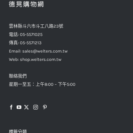
式。
可
在
雲林縣斗六市斗工八路23號
產
電話: 05-5571025
品
傳真: 05-5571213
頁
Email: sales@welters.com.tw
面
Web: shop.welters.com.tw
選
擇
聯絡我們
選
星期一至五：上午8:00 – 下午5:00
項
標籤分類