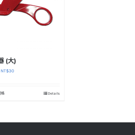
 (大)
原
目
NT$
30
始
前
價
價
規格
Details
此
格：
格：
產
NT$33。
NT$30。
品
有
多