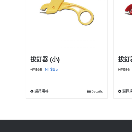
拔釘器 (小)
拔釘器
原
目
NT$
25
NT$
28
NT$
33
始
前
價
價
選擇規格
Details
選擇
此
格：
格：
產
NT$28。
NT$25。
品
有
多