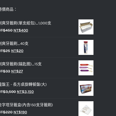
特價商品：
剔爽牙籤刷(單支紙包)_1,000支
原
目
NT$
450
NT$
400
始
前
剔爽牙籤刷_40支
價
價
原
目
NT$
25
NT$
20
格：
格：
始
前
NT$450。
NT$400。
剔爽牙籤刷(鑰匙圈)_15支
價
價
原
目
NT$
33
NT$
27
格：
格：
始
前
NT$25。
NT$20。
龍盤王 - 長方桌旋轉餐盤(大)
價
價
原
目
NT$
3,500
NT$
3,150
格：
格：
始
前
NT$33。
NT$27。
金字塔牙籤盒(內含150支牙籤刷)
價
價
原
目
NT$
220
NT$
190
格：
格：