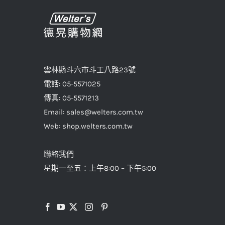
種
款
式。
可
在
雲林縣斗六市斗工八路23號
產
電話: 05-5571025
品
傳真: 05-5571213
頁
Email: sales@welters.com.tw
面
Web: shop.welters.com.tw
選
擇
聯絡我們
選
星期一至五：上午8:00 – 下午5:00
項