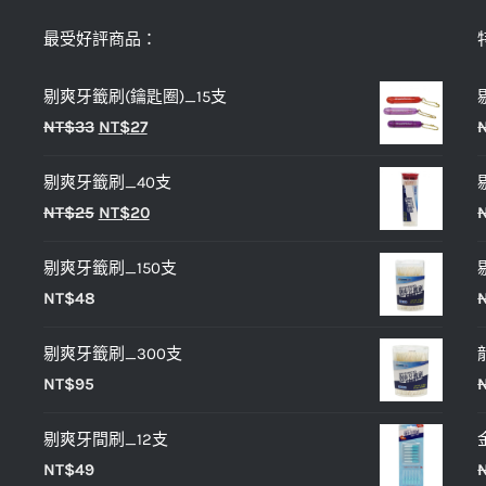
種
款
最受好評商品：
式。
剔爽牙籤刷(鑰匙圈)_15支
可
原
目
NT$
33
NT$
27
在
始
前
產
剔爽牙籤刷_40支
價
價
品
原
目
NT$
25
NT$
20
格：
格：
頁
始
前
NT$33。
NT$27。
面
剔爽牙籤刷_150支
價
價
選
NT$
48
格：
格：
擇
NT$25。
NT$20。
選
剔爽牙籤刷_300支
項
NT$
95
剔爽牙間刷_12支
NT$
49