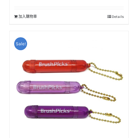
始
前
價
價
加入購物車
Details
格：
格：
NT$25。
NT$20。
Sale!