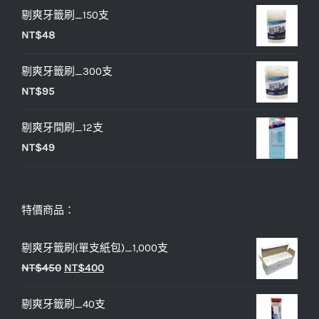
NT$33。
NT$27。
剔爽牙籤刷_150支
價
價
NT$
48
格：
格：
NT$25。
NT$20。
剔爽牙籤刷_300支
NT$
95
剔爽牙間刷_12支
NT$
49
特價商品：
剔爽牙籤刷(單支紙包)_1,000支
原
目
NT$
450
NT$
400
始
前
剔爽牙籤刷_40支
價
價