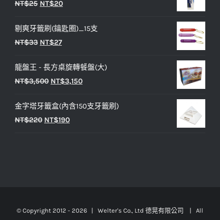
原
目
NT$
25
NT$
20
格：
格：
始
前
NT$450。
NT$400。
剔爽牙籤刷(鑰匙圈)_15支
價
價
原
目
NT$
33
NT$
27
格：
格：
始
前
NT$25。
NT$20。
龍盤王 - 長方桌旋轉餐盤(大)
價
價
原
目
NT$
3,500
NT$
3,150
格：
格：
始
前
NT$33。
NT$27。
金字塔牙籤盒(內含150支牙籤刷)
價
價
原
目
NT$
220
NT$
190
格：
格：
始
前
NT$3,500。
NT$3,150。
價
價
格：
格：
NT$220。
NT$190。
© Copyright 2012 -
2026 | Welter's Co., Ltd 德晃有限公司 | All