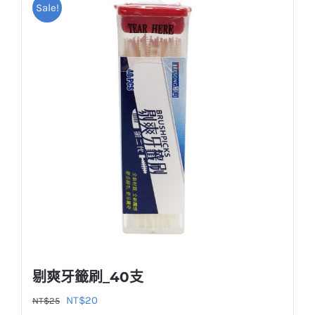
Sale!
剔爽牙籤刷_40支
原
目
NT$
20
NT$
25