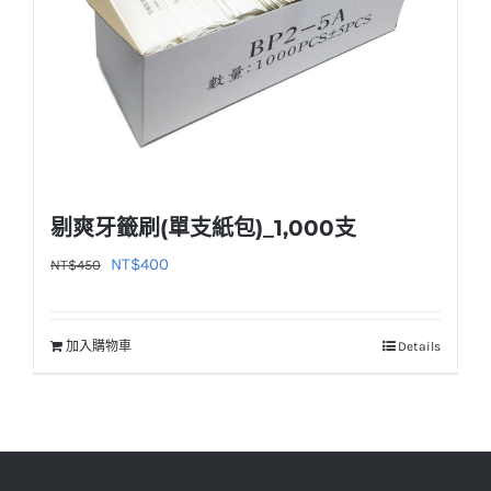
剔爽牙籤刷(單支紙包)_1,000支
原
目
NT$
400
NT$
450
始
前
價
價
加入購物車
Details
格：
格：
NT$450。
NT$400。