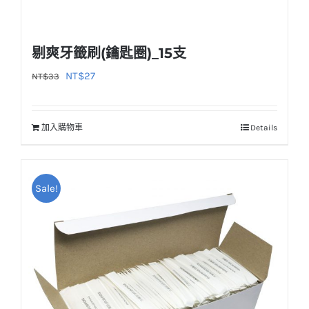
剔爽牙籤刷(鑰匙圈)_15支
原
目
NT$
27
NT$
33
始
前
價
價
加入購物車
Details
格：
格：
NT$33。
NT$27。
Sale!