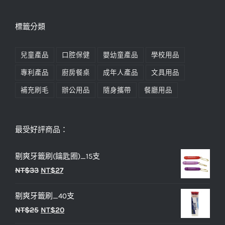
標籤分類
兒童產品
口腔保健
嬰幼童產品
學校用品
專利產品
廚房餐桌
成年人產品
文具用品
補充刷毛
辦公用品
隨身攜帶
餐廳用品
最受好評商品：
剔爽牙籤刷(鑰匙圈)_15支
原
目
NT$
33
NT$
27
始
前
剔爽牙籤刷_40支
價
價
原
目
NT$
25
NT$
20
格：
格：
始
前