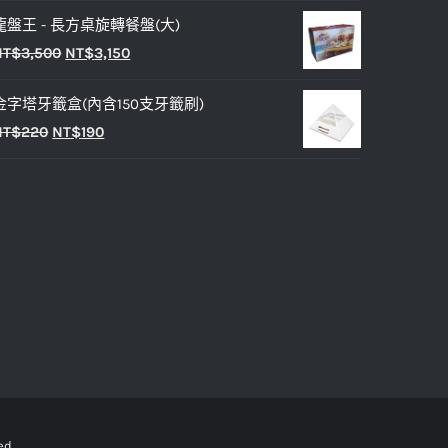
始
前
NT$25。
NT$20。
龍盤王 - 長方桌旋轉餐盤(大)
價
價
原
目
NT$
3,500
NT$
3,150
格：
格：
始
前
NT$30。
NT$25。
金字塔牙籤盒(內含150支牙籤刷)
價
價
原
目
NT$
220
NT$
190
格：
格：
始
前
NT$3,500。
NT$3,150。
價
價
格：
格：
NT$220。
NT$190。
ved