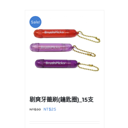
Sale!
剔爽牙籤刷(鑰匙圈)_15支
原
目
NT$
25
NT$
30
始
前
價
價