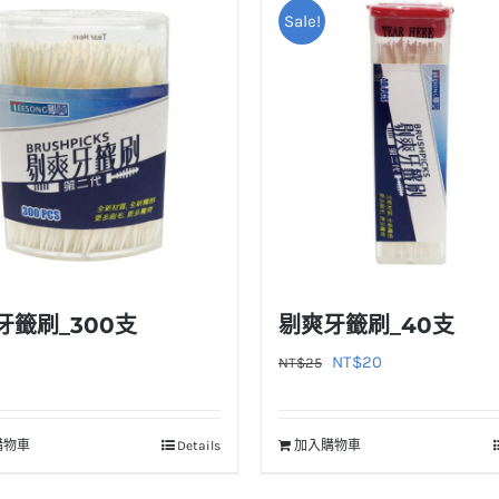
Sale!
牙籤刷_300支
剔爽牙籤刷_40支
原
目
NT$
20
NT$
25
始
前
價
價
購物車
Details
加入購物車
格：
格：
NT$25。
NT$20。