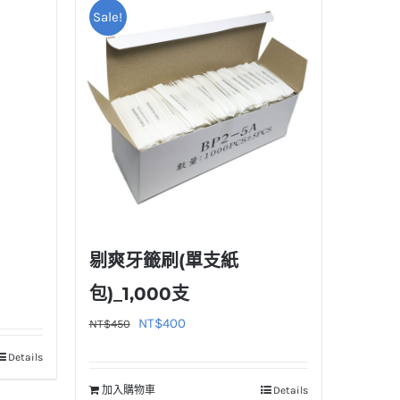
Sale!
剔爽牙籤刷(單支紙
包)_1,000支
原
目
NT$
400
NT$
450
始
前
Details
價
價
加入購物車
Details
格：
格：