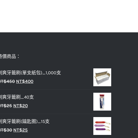
特價商品：
剔爽牙籤刷(單支紙包)_1,000支
原
目
NT$
450
NT$
400
始
前
剔爽牙籤刷_40支
價
價
原
目
NT$
25
NT$
20
格：
格：
始
前
NT$450。
NT$400。
剔爽牙籤刷(鑰匙圈)_15支
價
價
原
目
NT$
30
NT$
25
格：
格：