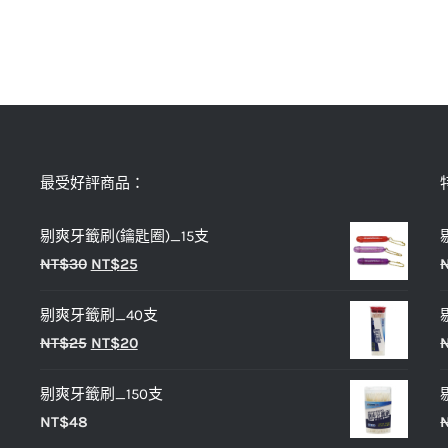
最受好評商品：
剔爽牙籤刷(鑰匙圈)_15支
原
目
NT$
30
NT$
25
始
前
剔爽牙籤刷_40支
價
價
原
目
NT$
25
NT$
20
格：
格：
始
前
NT$30。
NT$25。
剔爽牙籤刷_150支
價
價
NT$
48
格：
格：