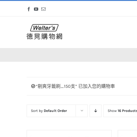
Skip
Facebook
YouTube
Email
to
content
“剔爽牙籤刷_150支” 已加入您的購物車
Sort by
Default Order
Show
16 Product