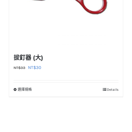
拔釘器 (大)
原
目
NT$
30
NT$
33
始
前
價
價
選擇規格
Details
此
格：
格：
產
NT$33。
NT$30。
品
有
多
種