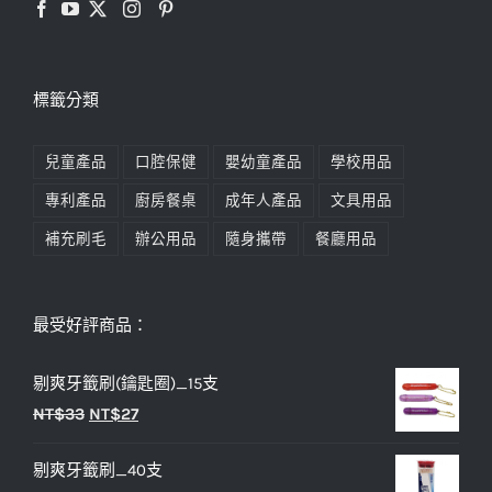
標籤分類
兒童產品
口腔保健
嬰幼童產品
學校用品
專利產品
廚房餐桌
成年人產品
文具用品
補充刷毛
辦公用品
隨身攜帶
餐廳用品
最受好評商品：
剔爽牙籤刷(鑰匙圈)_15支
原
目
NT$
33
NT$
27
始
前
剔爽牙籤刷_40支
價
價