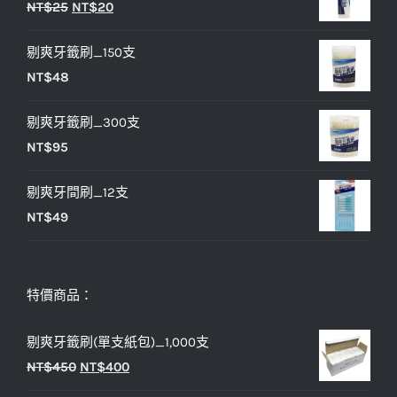
原
目
NT$
25
NT$
20
格：
格：
始
前
NT$33。
NT$27。
剔爽牙籤刷_150支
價
價
NT$
48
格：
格：
NT$25。
NT$20。
剔爽牙籤刷_300支
NT$
95
剔爽牙間刷_12支
NT$
49
特價商品：
剔爽牙籤刷(單支紙包)_1,000支
原
目
NT$
450
NT$
400
始
前