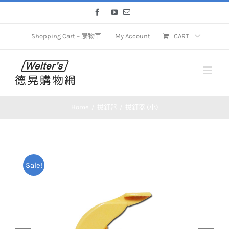
Skip
Facebook
YouTube
Email
to
content
Shopping Cart – 購物車
My Account
CART
Home
拔釘器
拔釘器 (小)
Sale!