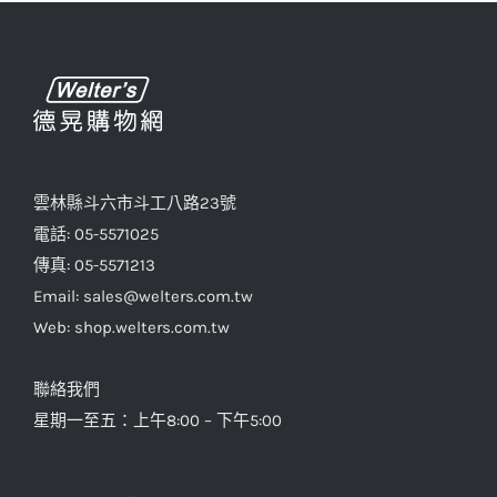
款
式。
可
在
產
品
雲林縣斗六市斗工八路23號
頁
電話: 05-5571025
面
傳真: 05-5571213
選
Email: sales@welters.com.tw
擇
Web: shop.welters.com.tw
選
項
聯絡我們
星期一至五：上午8:00 – 下午5:00