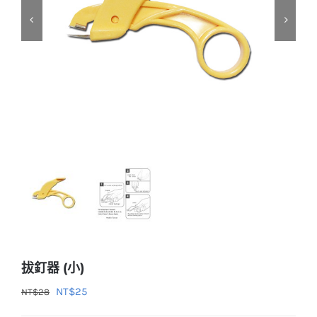
拔釘器 (小)
原
目
NT$
25
NT$
28
始
前