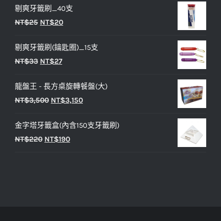
剔爽牙籤刷_40支
價
價
原
目
NT$
25
NT$
20
格：
格：
始
前
NT$450。
NT$400。
剔爽牙籤刷(鑰匙圈)_15支
價
價
原
目
NT$
33
NT$
27
格：
格：
始
前
NT$25。
NT$20。
龍盤王 - 長方桌旋轉餐盤(大)
價
價
原
目
NT$
3,500
NT$
3,150
格：
格：
始
前
NT$33。
NT$27。
金字塔牙籤盒(內含150支牙籤刷)
價
價
原
目
NT$
220
NT$
190
格：
格：
始
前
NT$3,500。
NT$3,150。
價
價
格：
格：
NT$220。
NT$190。