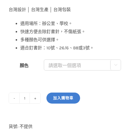
價
價
台灣設計 │ 台灣生產 │ 台灣包裝
格：
格：
NT$28。
NT$25。
適用場所：辦公室、學校。
快速方便去除釘書針，不傷紙張。
多種顏色可供選擇。
適合釘書針：10號、26/6、B8或3號。
顏色

加入購物車
拔
釘
器
(小)
貨號:
不提供