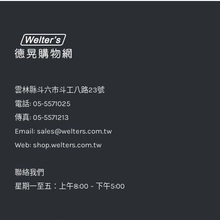
款
式。
可
在
產
品
雲林縣斗六市斗工八路23號
頁
電話: 05-5571025
面
傳真: 05-5571213
選
Email: sales@welters.com.tw
擇
Web: shop.welters.com.tw
選
項
聯絡我們
星期一至五：上午8:00 – 下午5:00