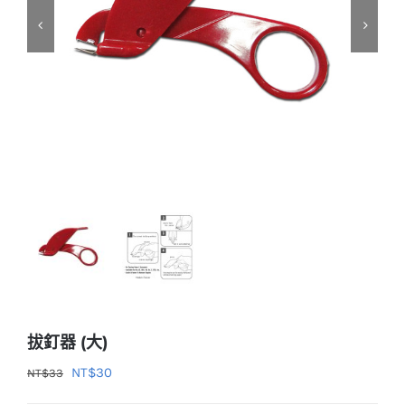
拔釘器 (大)
原
目
NT$
30
NT$
33
始
前