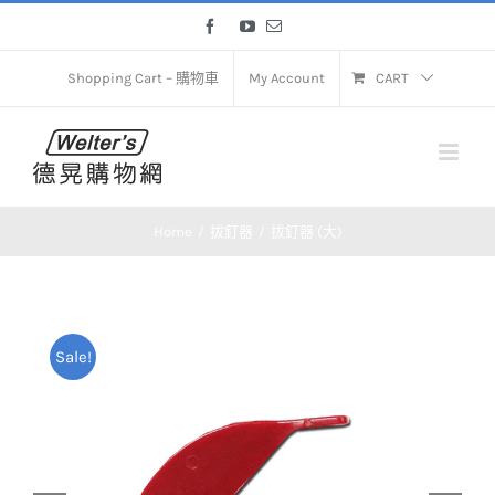
Skip
Facebook
YouTube
Email
to
content
Shopping Cart – 購物車
My Account
CART
Home
拔釘器
拔釘器 (大)
Sale!