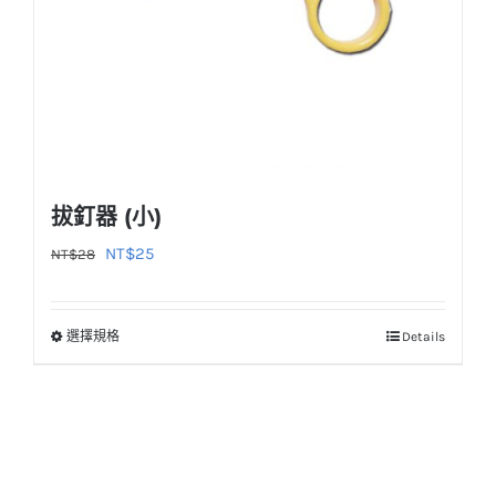
拔釘器 (小)
原
目
NT$
25
NT$
28
始
前
價
價
選擇規格
Details
此
格：
格：
產
NT$28。
NT$25。
品
有
多
種