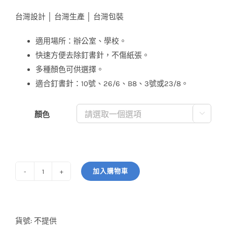
價
價
台灣設計 │ 台灣生產 │ 台灣包裝
格：
格：
NT$33。
NT$30。
適用場所：辦公室、學校。
快速方便去除釘書針，不傷紙張。
多種顏色可供選擇。
適合釘書針：10號、26/6、B8、3號或23/8。
顏色

加入購物車
拔
釘
器
(大)
貨號:
不提供