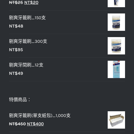
原
目
NT$
25
NT$
20
格：
格：
始
前
NT$30。
NT$25。
剔爽牙籤刷_150支
價
價
NT$
48
格：
格：
NT$25。
NT$20。
剔爽牙籤刷_300支
NT$
95
剔爽牙間刷_12支
NT$
49
特價商品：
剔爽牙籤刷(單支紙包)_1,000支
原
目
NT$
450
NT$
400
始
前