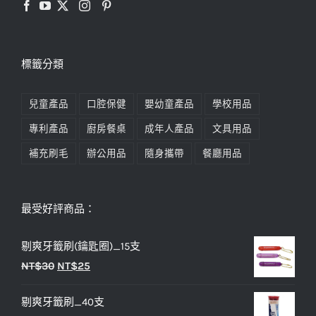
標籤分類
兒童產品
口腔保健
嬰幼童產品
學校用品
專利產品
廚房餐桌
成年人產品
文具用品
補充刷毛
辦公用品
隨身攜帶
餐廳用品
最受好評商品：
剔爽牙籤刷(鑰匙圈)_15支
原
目
NT$
30
NT$
25
始
前
剔爽牙籤刷_40支
價
價