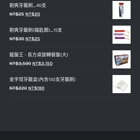
剔爽牙籤刷_40支
價
價
原
目
NT$
25
NT$
20
格：
格：
始
前
NT$450。
NT$400。
剔爽牙籤刷(鑰匙圈)_15支
價
價
原
目
NT$
30
NT$
25
格：
格：
始
前
NT$25。
NT$20。
龍盤王 - 長方桌旋轉餐盤(大)
價
價
原
目
NT$
3,500
NT$
3,150
格：
格：
始
前
NT$30。
NT$25。
金字塔牙籤盒(內含150支牙籤刷)
價
價
原
目
NT$
220
NT$
190
格：
格：
始
前
NT$3,500。
NT$3,150。
價
價
格：
格：
NT$220。
NT$190。