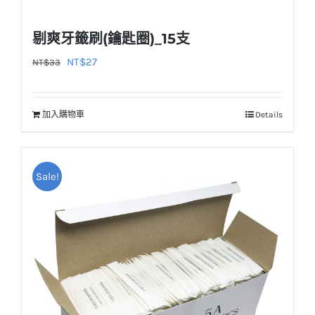
剔爽牙籤刷(鑰匙圈)_15支
原
目
NT$
27
NT$
33
始
前
價
價
加入購物車
Details
格：
格：
NT$33。
NT$27。
Sale!