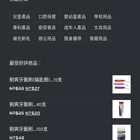
兒童產品
口腔保健
嬰幼童產品
學校用品
專利產品
廚房餐桌
成年人產品
文具用品
補充刷毛
辦公用品
隨身攜帶
餐廳用品
最受好評商品：
剔爽牙籤刷(鑰匙圈)_15支
原
目
NT$
33
NT$
27
始
前
剔爽牙籤刷_40支
價
價
原
目
NT$
25
NT$
20
格：
格：
始
前
NT$33。
NT$27。
剔爽牙籤刷_150支
價
價
NT$
48
格：
格：