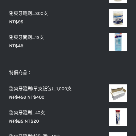
NT$25。
NT$20。
剔爽牙籤刷_300支
NT$
95
剔爽牙間刷_12支
NT$
49
特價商品：
剔爽牙籤刷(單支紙包)_1,000支
原
目
NT$
450
NT$
400
始
前
剔爽牙籤刷_40支
價
價
原
目
NT$
25
NT$
20
格：
格：
始
前
NT$450。
NT$400。