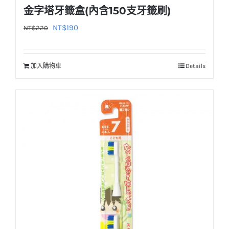
選
金字塔牙籤盒(內含150支牙籤刷)
項
原
目
NT$
190
NT$
220
始
前
價
價
加入購物車
Details
格：
格：
NT$220。
NT$190。