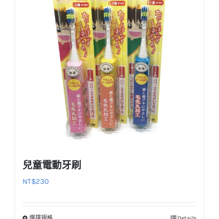
種
款
式。
可
在
產
品
頁
面
選
擇
選
兒童電動牙刷
項
NT$
230
選擇規格
Details