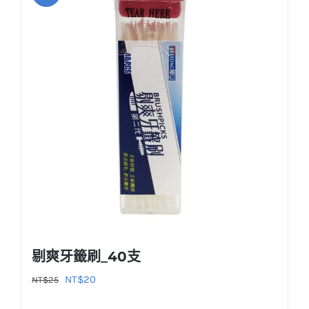
剔爽牙籤刷_40支
原
目
NT$
20
NT$
25
始
前