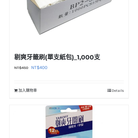
剔爽牙籤刷(單支紙包)_1,000支
原
目
NT$
400
NT$
450
始
前
價
價
加入購物車
Details
格：
格：
NT$450。
NT$400。