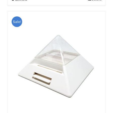
此
產
品
Sale!
有
多
種
款
式。
可
在
產
品
頁
面
選
擇