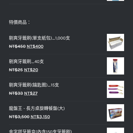
特價商品：
剔爽牙籤刷(單支紙包)_1,000支
原
目
NT$
450
NT$
400
始
前
剔爽牙籤刷_40支
價
價
原
目
NT$
25
NT$
20
格：
格：
始
前
NT$450。
NT$400。
剔爽牙籤刷(鑰匙圈)_15支
價
價
原
目
NT$
33
NT$
27
格：
格：
始
前
NT$25。
NT$20。
龍盤王 - 長方桌旋轉餐盤(大)
價
價
原
目
NT$
3,500
NT$
3,150
格：
格：
始
前
NT$33。
NT$27。
金字塔牙籤盒(內含150支牙籤刷)