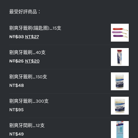
最受好評商品：
剔爽牙籤刷(鑰匙圈)_15支
原
目
NT$
33
NT$
27
始
前
剔爽牙籤刷_40支
價
價
原
目
NT$
25
NT$
20
格：
格：
始
前
NT$33。
NT$27。
剔爽牙籤刷_150支
價
價
NT$
48
格：
格：
NT$25。
NT$20。
剔爽牙籤刷_300支
NT$
95
剔爽牙間刷_12支
NT$
49