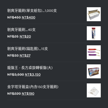
剔爽牙籤刷(單支紙包)_1,000支
原
目
NT$
450
NT$
400
始
前
剔爽牙籤刷_40支
價
價
原
目
NT$
25
NT$
20
格：
格：
始
前
NT$450。
NT$400。
剔爽牙籤刷(鑰匙圈)_15支
價
價
原
目
NT$
33
NT$
27
格：
格：
始
前
NT$25。
NT$20。
龍盤王 - 長方桌旋轉餐盤(大)
價
價
原
目
NT$
3,500
NT$
3,150
格：
格：
始
前
NT$33。
NT$27。
金字塔牙籤盒(內含150支牙籤刷)
價
價
原
目
NT$
220
NT$
190
格：
格：
始
前
NT$3,500。
NT$3,150。
價
價