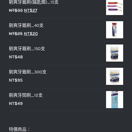
剔爽牙籤刷(鑰匙圈)_15支
原
目
NT$
33
NT$
27
始
前
剔爽牙籤刷_40支
價
價
原
目
NT$
25
NT$
20
格：
格：
始
前
NT$33。
NT$27。
剔爽牙籤刷_150支
價
價
NT$
48
格：
格：
NT$25。
NT$20。
剔爽牙籤刷_300支
NT$
95
剔爽牙間刷_12支
NT$
49
特價商品：