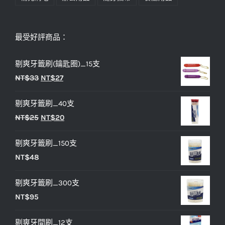
最受好評商品：
剔爽牙籤刷(鑰匙圈)_15支
原
目
NT$
33
NT$
27
始
前
剔爽牙籤刷_40支
價
價
原
目
NT$
25
NT$
20
格：
格：
始
前
NT$33。
NT$27。
剔爽牙籤刷_150支
價
價
NT$
48
格：
格：
NT$25。
NT$20。
剔爽牙籤刷_300支
NT$
95
剔爽牙間刷_12支