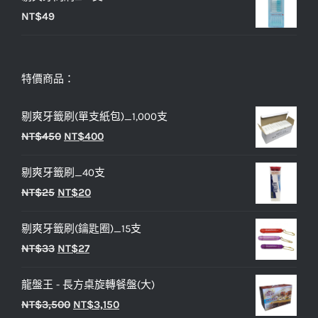
NT$
49
特價商品：
剔爽牙籤刷(單支紙包)_1,000支
原
目
NT$
450
NT$
400
始
前
剔爽牙籤刷_40支
價
價
原
目
NT$
25
NT$
20
格：
格：
始
前
NT$450。
NT$400。
剔爽牙籤刷(鑰匙圈)_15支
價
價
原
目
NT$
33
NT$
27
格：
格：
始
前
NT$25。
NT$20。
龍盤王 - 長方桌旋轉餐盤(大)
價
價
原
目
NT$
3,500
NT$
3,150
格：
格：