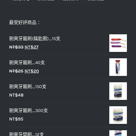
最受好評商品：
剔爽牙籤刷(鑰匙圈)_15支
原
目
NT$
33
NT$
27
始
前
剔爽牙籤刷_40支
價
價
原
目
NT$
25
NT$
20
格：
格：
始
前
NT$33。
NT$27。
剔爽牙籤刷_150支
價
價
NT$
48
格：
格：
NT$25。
NT$20。
剔爽牙籤刷_300支
NT$
95
剔爽牙間刷_12支