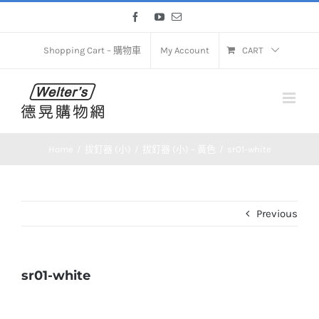
Skip
Facebook
YouTube
Email
to
content
Shopping Cart – 購物車
My Account
CART
Home
拔釘器 (小)
拔釘器 (小) – 黃色
sr01-white
Previous
sr01-white