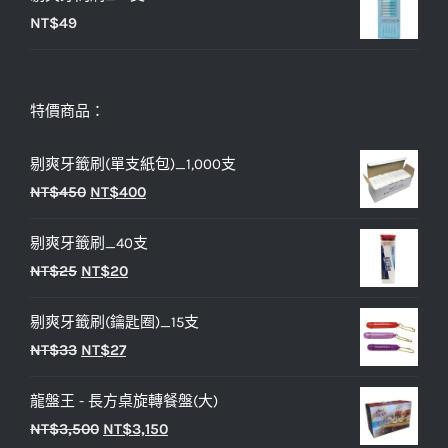
NT$
49
特價商品：
剔爽牙籤刷(單支紙包)_1,000支
原
目
NT$
450
NT$
400
始
前
剔爽牙籤刷_40支
價
價
原
目
NT$
25
NT$
20
格：
格：
始
前
NT$450。
NT$400。
剔爽牙籤刷(鑰匙圈)_15支
價
價
原
目
NT$
33
NT$
27
格：
格：
始
前
NT$25。
NT$20。
龍盤王 - 長方桌旋轉餐盤(大)
價
價
原
目
NT$
3,500
NT$
3,150
格：
格：