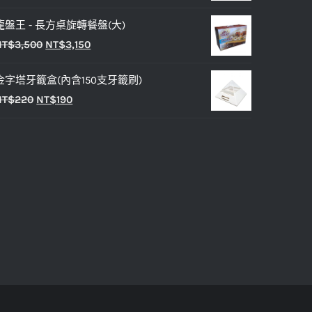
始
前
NT$25。
NT$20。
龍盤王 - 長方桌旋轉餐盤(大)
價
價
原
目
NT$
3,500
NT$
3,150
格：
格：
始
前
NT$33。
NT$27。
金字塔牙籤盒(內含150支牙籤刷)
價
價
原
目
NT$
220
NT$
190
格：
格：
始
前
NT$3,500。
NT$3,150。
價
價
格：
格：
NT$220。
NT$190。