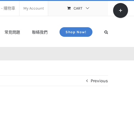
Toggle
rt – 購物車
My Account
CART
Sliding
Bar
Area
常見問題
聯絡我們
Shop Now!
Previous