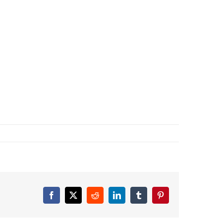
Facebook
X
Reddit
LinkedIn
Tumblr
Pinterest