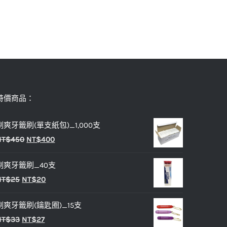
特價商品：
剔爽牙籤刷(單支紙包)_1,000支
原
目
NT$
450
NT$
400
始
前
剔爽牙籤刷_40支
價
價
原
目
NT$
25
NT$
20
格：
格：
始
前
NT$450。
NT$400。
剔爽牙籤刷(鑰匙圈)_15支
價
價
原
目
NT$
33
NT$
27
格：
格：