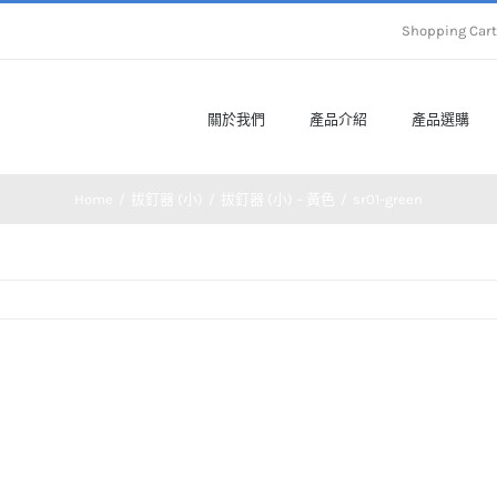
Shopping Ca
關於我們
產品介紹
產品選購
Home
拔釘器 (小)
拔釘器 (小) – 黃色
sr01-green