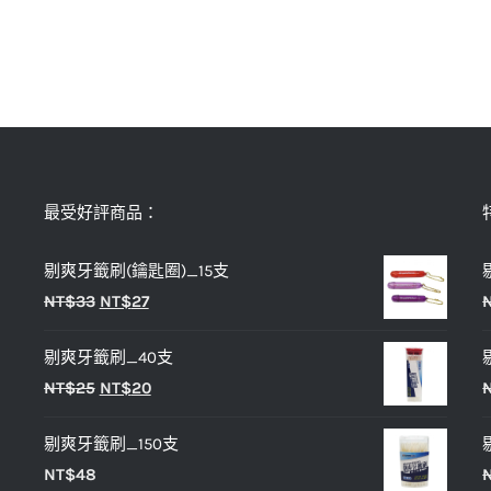
最受好評商品：
剔爽牙籤刷(鑰匙圈)_15支
原
目
NT$
33
NT$
27
始
前
剔爽牙籤刷_40支
價
價
原
目
NT$
25
NT$
20
格：
格：
始
前
NT$33。
NT$27。
剔爽牙籤刷_150支
價
價
NT$
48
格：
格：