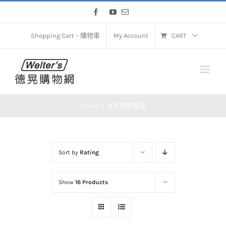
Skip
Facebook
YouTube
Email
to
content
Shopping Cart – 購物車
My Account
CART
Home
金字塔牙籤盒
Sort by
Rating
Show
16 Products