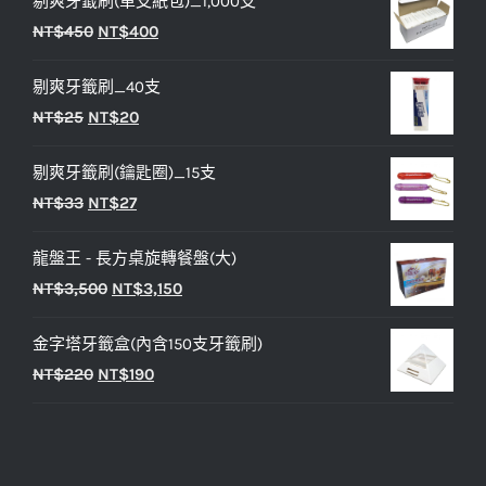
剔爽牙籤刷(單支紙包)_1,000支
原
目
NT$
450
NT$
400
始
前
剔爽牙籤刷_40支
價
價
原
目
NT$
25
NT$
20
格：
格：
始
前
NT$450。
NT$400。
剔爽牙籤刷(鑰匙圈)_15支
價
價
原
目
NT$
33
NT$
27
格：
格：
始
前
NT$25。
NT$20。
龍盤王 - 長方桌旋轉餐盤(大)
價
價
原
目
NT$
3,500
NT$
3,150
格：
格：
始
前
NT$33。
NT$27。
金字塔牙籤盒(內含150支牙籤刷)
價
價
原
目
NT$
220
NT$
190
格：
格：
始
前
NT$3,500。
NT$3,150。
價
價
格：
格：