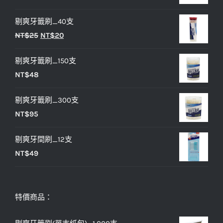
始
前
剔爽牙籤刷_40支
價
價
原
目
NT$
25
NT$
20
格：
格：
始
前
NT$33。
NT$27。
剔爽牙籤刷_150支
價
價
NT$
48
格：
格：
NT$25。
NT$20。
剔爽牙籤刷_300支
NT$
95
剔爽牙間刷_12支
NT$
49
特價商品：