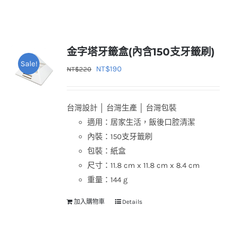
金字塔牙籤盒(內含150支牙籤刷)
Sale!
原
目
NT$
190
NT$
220
始
前
價
價
台灣設計 │ 台灣生產 │ 台灣包裝
格：
格：
適用：居家生活，飯後口腔清潔
NT$220。
NT$190。
內裝：150支牙籤刷
包裝：紙盒
尺寸：11.8 cm x 11.8 cm x 8.4 cm
重量：144 g
加入購物車
Details