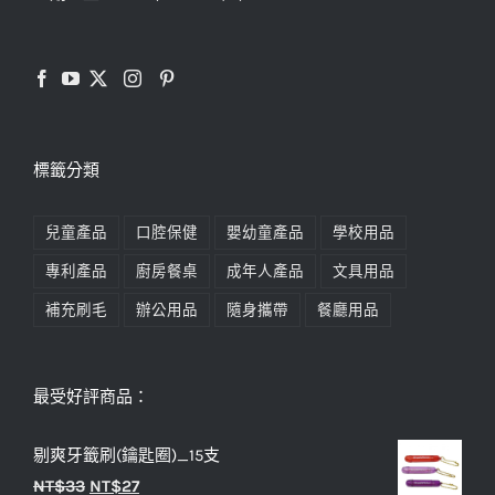
標籤分類
兒童產品
口腔保健
嬰幼童產品
學校用品
專利產品
廚房餐桌
成年人產品
文具用品
補充刷毛
辦公用品
隨身攜帶
餐廳用品
最受好評商品：
剔爽牙籤刷(鑰匙圈)_15支
原
目
NT$
33
NT$
27