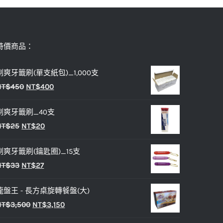
特價商品：
剔爽牙籤刷(單支紙包)_1,000支
原
目
NT$
450
NT$
400
始
前
剔爽牙籤刷_40支
價
價
原
目
NT$
25
NT$
20
格：
格：
始
前
NT$450。
NT$400。
剔爽牙籤刷(鑰匙圈)_15支
價
價
原
目
NT$
33
NT$
27
格：
格：
始
前
NT$25。
NT$20。
龍盤王 - 長方桌旋轉餐盤(大)
價
價
原
目
NT$
3,500
NT$
3,150
格：
格：
始
前
NT$33。
NT$27。