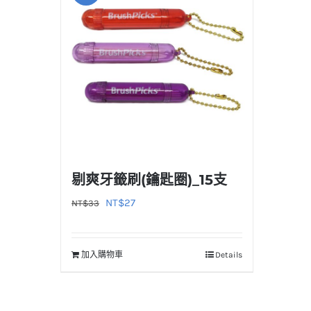
剔爽牙籤刷(鑰匙圈)_15支
原
目
NT$
27
NT$
33
始
前
價
價
加入購物車
Details
格：
格：
NT$33。
NT$27。