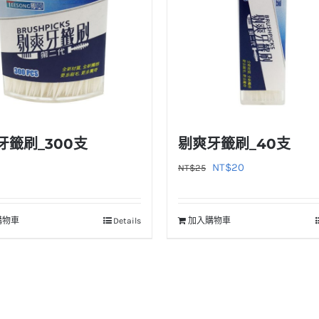
牙籤刷_300支
剔爽牙籤刷_40支
原
目
NT$
20
NT$
25
始
前
價
價
購物車
Details
加入購物車
格：
格：
NT$25。
NT$20。