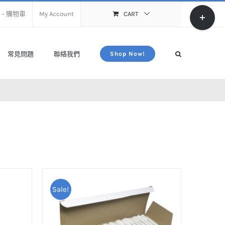
Toggle
rt – 購物車
My Account
CART
Sliding
Bar
Area
常見問題
聯絡我們
Shop Now!
Sale!