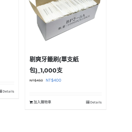
剔爽牙籤刷(單支紙
包)_1,000支
原
目
NT$
400
NT$
450
始
前
Details
價
價
加入購物車
Details
格：
格：
NT$450。
NT$400。