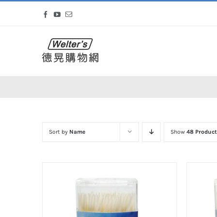
Skip
Facebook
YouTube
Email
to
content
Sort by
Name
Show
48 Product