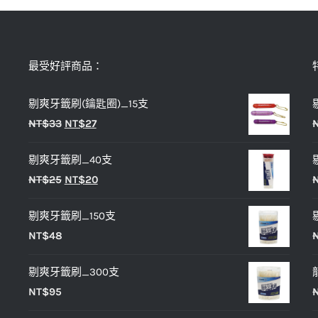
最受好評商品：
剔爽牙籤刷(鑰匙圈)_15支
原
目
NT$
33
NT$
27
始
前
剔爽牙籤刷_40支
價
價
原
目
NT$
25
NT$
20
格：
格：
始
前
NT$33。
NT$27。
剔爽牙籤刷_150支
價
價
NT$
48
格：
格：
NT$25。
NT$20。
剔爽牙籤刷_300支
NT$
95