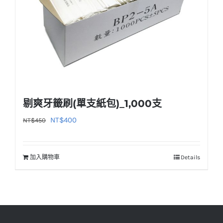
剔爽牙籤刷(單支紙包)_1,000支
原
目
NT$
400
NT$
450
始
前
價
價
加入購物車
Details
格：
格：
NT$450。
NT$400。