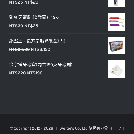
原
目
NT$
25
NT$
20
格：
格：
始
前
NT$450。
NT$400。
剔爽牙籤刷(鑰匙圈)_15支
價
價
原
目
NT$
30
NT$
25
格：
格：
始
前
NT$25。
NT$20。
龍盤王 - 長方桌旋轉餐盤(大)
價
價
原
目
NT$
3,500
NT$
3,150
格：
格：
始
前
NT$30。
NT$25。
金字塔牙籤盒(內含150支牙籤刷)
價
價
原
目
NT$
220
NT$
190
格：
格：
始
前
NT$3,500。
NT$3,150。
價
價
格：
格：
NT$220。
NT$190。
© Copyright 2012 -
2026 | Welter's Co., Ltd 德晃有限公司 | All