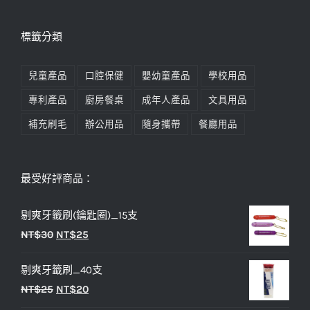
標籤分類
兒童產品
口腔保健
嬰幼童產品
學校用品
專利產品
廚房餐桌
成年人產品
文具用品
補充刷毛
辦公用品
隨身攜帶
餐廳用品
最受好評商品：
剔爽牙籤刷(鑰匙圈)_15支
原
目
NT$
30
NT$
25
始
前
剔爽牙籤刷_40支
價
價
原
目
NT$
25
NT$
20
格：
格：
始
前