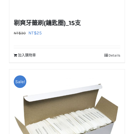
剔爽牙籤刷(鑰匙圈)_15支
原
目
NT$
25
NT$
30
始
前
價
價
加入購物車
Details
格：
格：
NT$30。
NT$25。
Sale!