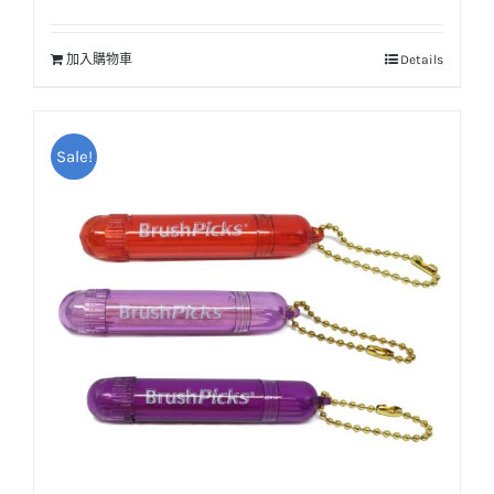
始
前
價
價
加入購物車
Details
格：
格：
NT$25。
NT$20。
Sale!