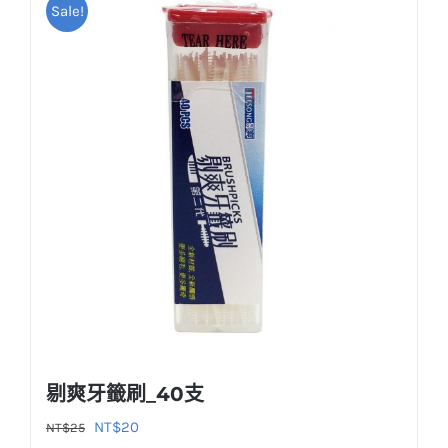
Sale!
剔爽牙籤刷_40支
原
目
NT$
20
NT$
25