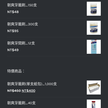
NT$30。
NT$25。
剔爽牙籤刷_150支
價
價
NT$
48
格：
格：
NT$25。
NT$20。
剔爽牙籤刷_300支
NT$
95
剔爽牙間刷_12支
NT$
49
特價商品：
剔爽牙籤刷(單支紙包)_1,000支
原
目
NT$
450
NT$
400
始
前
剔爽牙籤刷_40支
價
價