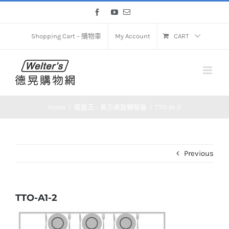
Skip
Facebook
YouTube
Email
to
content
Shopping Cart – 購物車
My Account
CART
Home
龍盤王 – 長方桌旋轉餐盤
TTO-A1-2
Previous
TTO-A1-2