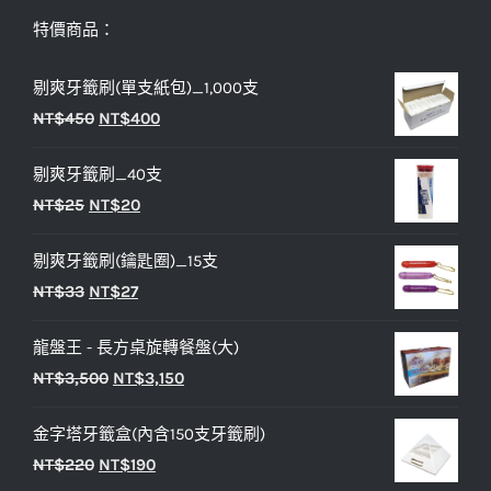
特價商品：
剔爽牙籤刷(單支紙包)_1,000支
原
目
NT$
450
NT$
400
始
前
剔爽牙籤刷_40支
價
價
原
目
NT$
25
NT$
20
格：
格：
始
前
NT$450。
NT$400。
剔爽牙籤刷(鑰匙圈)_15支
價
價
原
目
NT$
33
NT$
27
格：
格：
始
前
NT$25。
NT$20。
龍盤王 - 長方桌旋轉餐盤(大)
價
價
原
目
NT$
3,500
NT$
3,150
格：
格：
始
前
NT$33。
NT$27。
金字塔牙籤盒(內含150支牙籤刷)
價
價
原
目
NT$
220
NT$
190
格：
格：