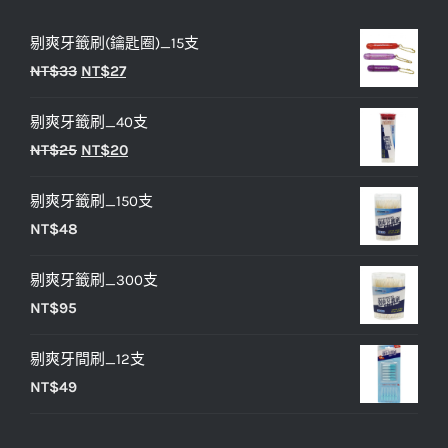
剔爽牙籤刷(鑰匙圈)_15支
原
目
NT$
33
NT$
27
始
前
剔爽牙籤刷_40支
價
價
原
目
NT$
25
NT$
20
格：
格：
始
前
NT$33。
NT$27。
剔爽牙籤刷_150支
價
價
NT$
48
格：
格：
NT$25。
NT$20。
剔爽牙籤刷_300支
NT$
95
剔爽牙間刷_12支
NT$
49