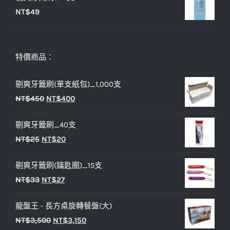
NT$
49
特價商品：
剔爽牙籤刷(單支紙包)_1,000支
原
目
NT$
450
NT$
400
始
前
剔爽牙籤刷_40支
價
價
原
目
NT$
25
NT$
20
格：
格：
始
前
NT$450。
NT$400。
剔爽牙籤刷(鑰匙圈)_15支
價
價
原
目
NT$
33
NT$
27
格：
格：
始
前
NT$25。
NT$20。
龍盤王 - 長方桌旋轉餐盤(大)
價
價
原
目
NT$
3,500
NT$
3,150
格：
格：