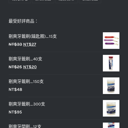
最受好評商品：
剔爽牙籤刷(鑰匙圈)_15支
原
目
NT$
33
NT$
27
始
前
剔爽牙籤刷_40支
價
價
原
目
NT$
25
NT$
20
格：
格：
始
前
NT$33。
NT$27。
剔爽牙籤刷_150支
價
價
NT$
48
格：
格：
NT$25。
NT$20。
剔爽牙籤刷_300支
NT$
95
剔爽牙間刷_12支