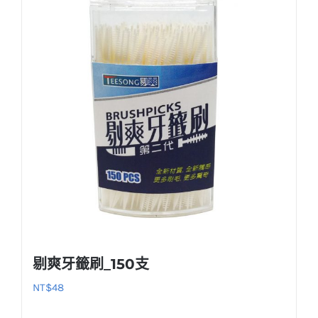
多
種
款
式。
可
在
產
品
頁
面
選
擇
選
剔爽牙籤刷_150支
項
NT$
48