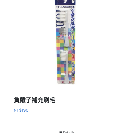
種
款
式。
可
在
產
品
頁
面
選
擇
選
負離子補充刷毛
項
NT$
190
Details