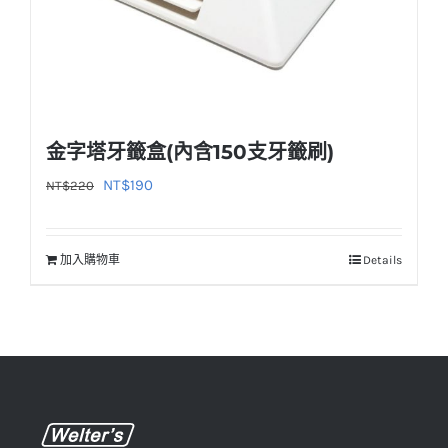
金字塔牙籤盒(內含150支牙籤刷)
原
目
NT$
190
NT$
220
始
前
價
價
加入購物車
Details
格：
格：
NT$220。
NT$190。