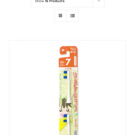
Show
16 Products