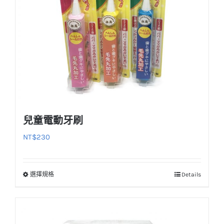
兒童電動牙刷
NT$
230
選擇規格
Details
此
產
品
有