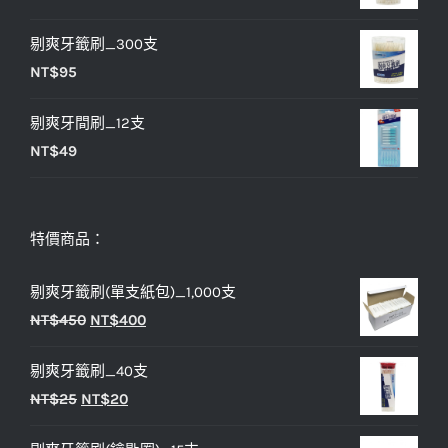
NT$25。
NT$20。
剔爽牙籤刷_300支
NT$
95
剔爽牙間刷_12支
NT$
49
特價商品：
剔爽牙籤刷(單支紙包)_1,000支
原
目
NT$
450
NT$
400
始
前
剔爽牙籤刷_40支
價
價
原
目
NT$
25
NT$
20
格：
格：
始
前
NT$450。
NT$400。