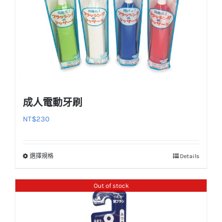
成人電動牙刷
NT$
230
選擇規格
Details
此
產
品
Out of stock
有
多