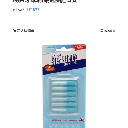
剔爽牙籤刷(鑰匙圈)_15支
原
目
NT$
27
NT$
33
始
前
價
價
加入購物車
Details
格：
格：
NT$33。
NT$27。