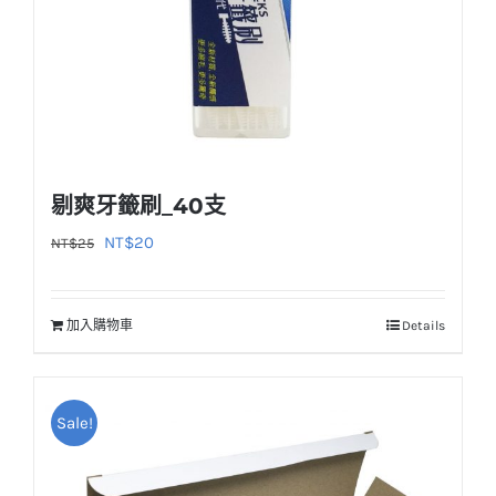
剔爽牙籤刷_40支
原
目
NT$
20
NT$
25
始
前
價
價
加入購物車
Details
格：
格：
NT$25。
NT$20。
Sale!