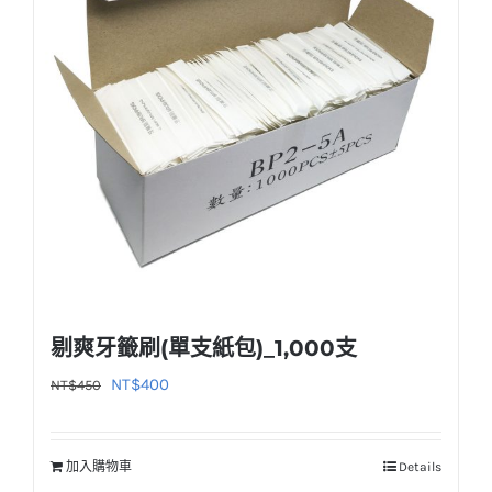
剔爽牙籤刷(單支紙包)_1,000支
原
目
NT$
400
NT$
450
始
前
價
價
加入購物車
Details
格：
格：