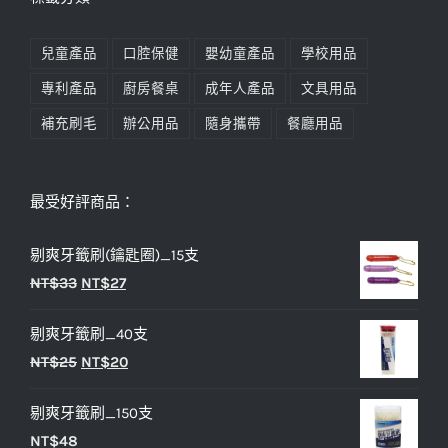
兒童產品
口腔保健
嬰幼童產品
學校用品
專利產品
廚房餐桌
成年人產品
文具用品
補充刷毛
辦公用品
隨身攜帶
餐廳用品
最受好評商品：
剔爽牙籤刷(鑰匙圈)_15支
原
目
NT$
33
NT$
27
始
前
剔爽牙籤刷_40支
價
價
原
目
NT$
25
NT$
20
格：
格：
始
前
NT$33。
NT$27。
剔爽牙籤刷_150支
價
價
NT$
48
格：
格：