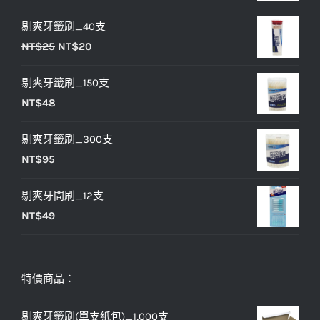
始
前
剔爽牙籤刷_40支
價
價
原
目
NT$
25
NT$
20
格：
格：
始
前
NT$33。
NT$27。
剔爽牙籤刷_150支
價
價
NT$
48
格：
格：
NT$25。
NT$20。
剔爽牙籤刷_300支
NT$
95
剔爽牙間刷_12支
NT$
49
特價商品：
剔爽牙籤刷(單支紙包)_1,000支