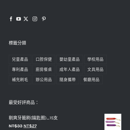
標籤分類
兒童產品
口腔保健
嬰幼童產品
學校用品
專利產品
廚房餐桌
成年人產品
文具用品
補充刷毛
辦公用品
隨身攜帶
餐廳用品
最受好評商品：
剔爽牙籤刷(鑰匙圈)_15支
原
目
NT$
33
NT$
27