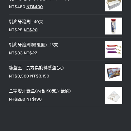
原
目
NT$
450
NT$
400
始
前
剔爽牙籤刷_40支
價
價
原
目
NT$
25
NT$
20
格：
格：
始
前
NT$450。
NT$400。
剔爽牙籤刷(鑰匙圈)_15支
價
價
原
目
NT$
33
NT$
27
格：
格：
始
前
NT$25。
NT$20。
龍盤王 - 長方桌旋轉餐盤(大)
價
價
原
目
NT$
3,500
NT$
3,150
格：
格：
始
前
NT$33。
NT$27。
金字塔牙籤盒(內含150支牙籤刷)
價
價
原
目
NT$
220
NT$
190
格：
格：
始
前
NT$3,500。
NT$3,150。
價
價
格：
格：