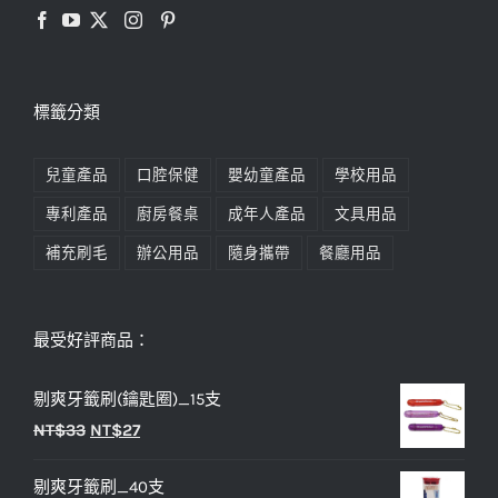
標籤分類
兒童產品
口腔保健
嬰幼童產品
學校用品
專利產品
廚房餐桌
成年人產品
文具用品
補充刷毛
辦公用品
隨身攜帶
餐廳用品
最受好評商品：
剔爽牙籤刷(鑰匙圈)_15支
原
目
NT$
33
NT$
27
始
前
剔爽牙籤刷_40支
價
價