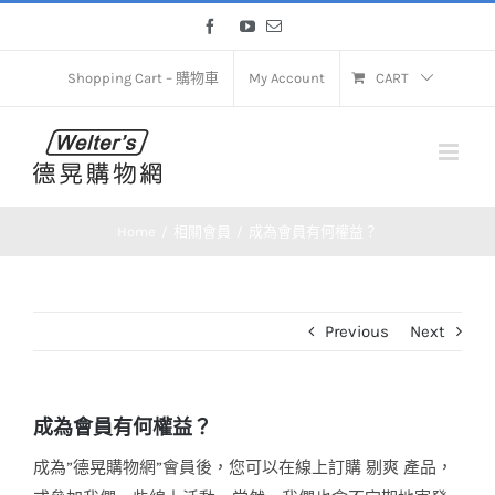
Skip
Facebook
YouTube
Email
to
content
Shopping Cart – 購物車
My Account
CART
Home
相關會員
成為會員有何權益？
Previous
Next
成為會員有何權益？
成為”德晃購物網”會員後，您可以在線上訂購 剔爽 產品，