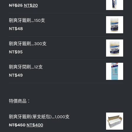
原
目
NT$
25
NT$
20
格：
格：
始
前
NT$33。
NT$27。
剔爽牙籤刷_150支
價
價
NT$
48
格：
格：
NT$25。
NT$20。
剔爽牙籤刷_300支
NT$
95
剔爽牙間刷_12支
NT$
49
特價商品：
剔爽牙籤刷(單支紙包)_1,000支
原
目
NT$
450
NT$
400