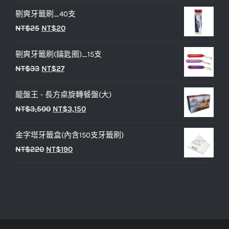
始
前
剔爽牙籤刷_40支
價
價
原
目
NT$
25
NT$
20
格：
格：
始
前
NT$450。
NT$400。
剔爽牙籤刷(鑰匙圈)_15支
價
價
原
目
NT$
33
NT$
27
格：
格：
始
前
NT$25。
NT$20。
龍盤王 - 長方桌旋轉餐盤(大)
價
價
原
目
NT$
3,500
NT$
3,150
格：
格：
始
前
NT$33。
NT$27。
金字塔牙籤盒(內含150支牙籤刷)
價
價
原
目
NT$
220
NT$
190
格：
格：
始
前
NT$3,500。
NT$3,150。
價
價
格：
格：
NT$220。
NT$190。