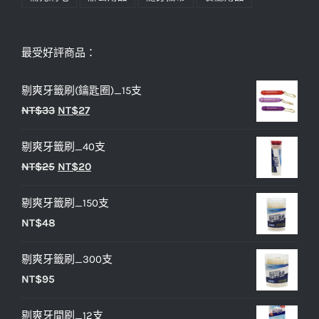
最受好評商品：
剔爽牙籤刷(鑰匙圈)_15支
原
目
NT$
33
NT$
27
始
前
剔爽牙籤刷_40支
價
價
原
目
NT$
25
NT$
20
格：
格：
始
前
NT$33。
NT$27。
剔爽牙籤刷_150支
價
價
NT$
48
格：
格：
NT$25。
NT$20。
剔爽牙籤刷_300支
NT$
95
剔爽牙間刷_12支