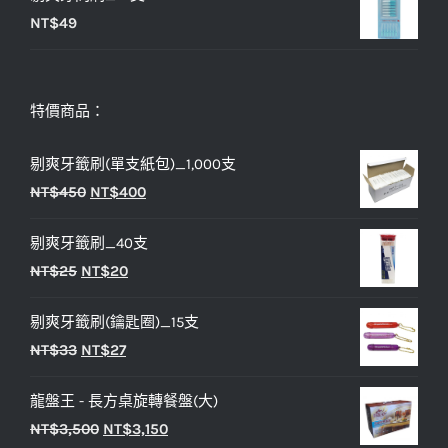
NT$
49
特價商品：
剔爽牙籤刷(單支紙包)_1,000支
原
目
NT$
450
NT$
400
始
前
剔爽牙籤刷_40支
價
價
原
目
NT$
25
NT$
20
格：
格：
始
前
NT$450。
NT$400。
剔爽牙籤刷(鑰匙圈)_15支
價
價
原
目
NT$
33
NT$
27
格：
格：
始
前
NT$25。
NT$20。
龍盤王 - 長方桌旋轉餐盤(大)
價
價
原
目
NT$
3,500
NT$
3,150
格：
格：