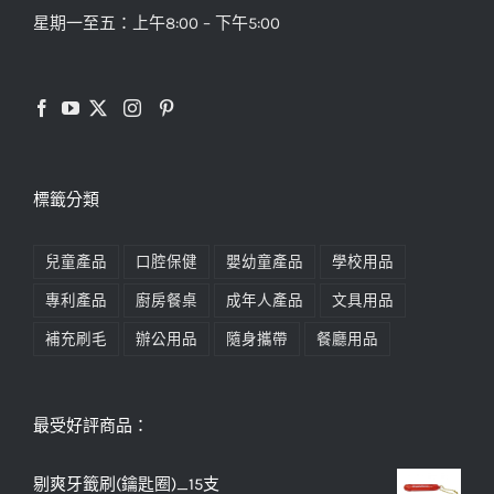
星期一至五：上午8:00 – 下午5:00
標籤分類
兒童產品
口腔保健
嬰幼童產品
學校用品
專利產品
廚房餐桌
成年人產品
文具用品
補充刷毛
辦公用品
隨身攜帶
餐廳用品
最受好評商品：
剔爽牙籤刷(鑰匙圈)_15支