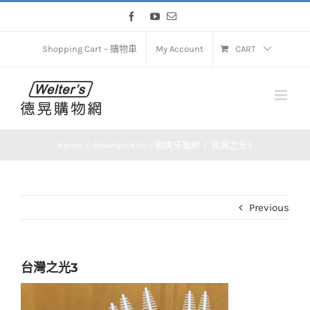
Skip
Facebook
YouTube
Email
to
content
Shopping Cart – 購物車
My Account
CART
Home
Brushpicks® – 剔爽牙籤刷
台灣之光3
Previous
台灣之光3