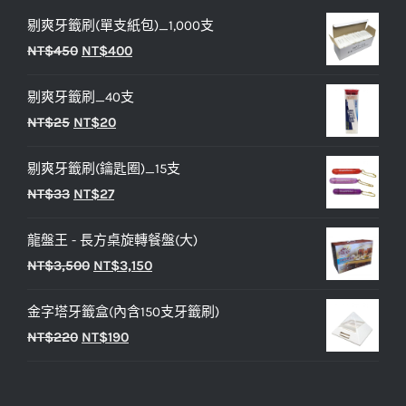
剔爽牙籤刷(單支紙包)_1,000支
原
目
NT$
450
NT$
400
始
前
剔爽牙籤刷_40支
價
價
原
目
NT$
25
NT$
20
格：
格：
始
前
NT$450。
NT$400。
剔爽牙籤刷(鑰匙圈)_15支
價
價
原
目
NT$
33
NT$
27
格：
格：
始
前
NT$25。
NT$20。
龍盤王 - 長方桌旋轉餐盤(大)
價
價
原
目
NT$
3,500
NT$
3,150
格：
格：
始
前
NT$33。
NT$27。
金字塔牙籤盒(內含150支牙籤刷)
價
價
原
目
NT$
220
NT$
190
格：
格：
始
前
NT$3,500。
NT$3,150。
價
價