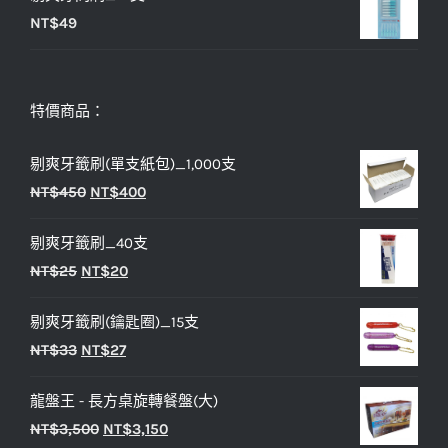
NT$
49
特價商品：
剔爽牙籤刷(單支紙包)_1,000支
原
目
NT$
450
NT$
400
始
前
剔爽牙籤刷_40支
價
價
原
目
NT$
25
NT$
20
格：
格：
始
前
NT$450。
NT$400。
剔爽牙籤刷(鑰匙圈)_15支
價
價
原
目
NT$
33
NT$
27
格：
格：
始
前
NT$25。
NT$20。
龍盤王 - 長方桌旋轉餐盤(大)
價
價
原
目
NT$
3,500
NT$
3,150
格：
格：