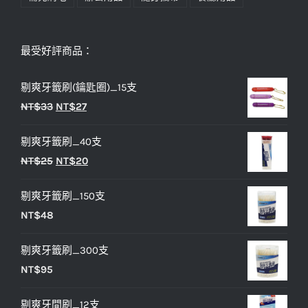
最受好評商品：
剔爽牙籤刷(鑰匙圈)_15支
原
目
NT$
33
NT$
27
始
前
剔爽牙籤刷_40支
價
價
原
目
NT$
25
NT$
20
格：
格：
始
前
NT$33。
NT$27。
剔爽牙籤刷_150支
價
價
NT$
48
格：
格：
NT$25。
NT$20。
剔爽牙籤刷_300支
NT$
95
剔爽牙間刷_12支