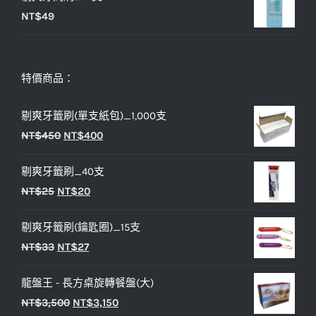
NT$
49
特價商品：
剔爽牙籤刷(單支紙包)_1,000支
原
目
NT$
450
NT$
400
始
前
剔爽牙籤刷_40支
價
價
原
目
NT$
25
NT$
20
格：
格：
始
前
NT$450。
NT$400。
剔爽牙籤刷(鑰匙圈)_15支
價
價
原
目
NT$
33
NT$
27
格：
格：
始
前
NT$25。
NT$20。
龍盤王 - 長方桌旋轉餐盤(大)
價
價
原
目
NT$
3,500
NT$
3,150
格：
格：