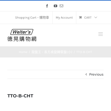
Skip
Facebook
YouTube
Email
to
content
Shopping Cart – 購物車
My Account
CART
Home
龍盤王 – 長方桌旋轉餐盤(小)
TTO-B-CHT
Previous
TTO-B-CHT