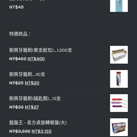
NT$
49
特價商品：
剔爽牙籤刷(單支紙包)_1,000支
原
目
NT$
450
NT$
400
始
前
剔爽牙籤刷_40支
價
價
原
目
NT$
25
NT$
20
格：
格：
始
前
NT$450。
NT$400。
剔爽牙籤刷(鑰匙圈)_15支
價
價
原
目
NT$
33
NT$
27
格：
格：
始
前
NT$25。
NT$20。
龍盤王 - 長方桌旋轉餐盤(大)
價
價
原
目
NT$
3,500
NT$
3,150
格：
格：