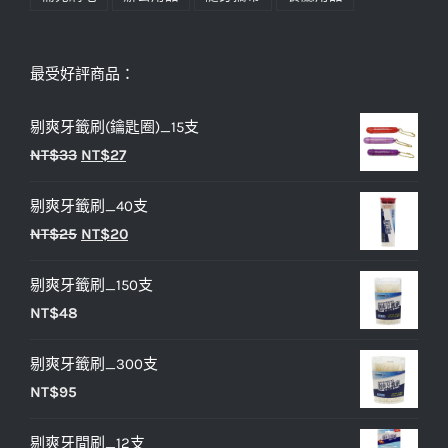
最受好評商品：
剔爽牙籤刷(鑰匙圈)_15支
原
目
NT$
33
NT$
27
始
前
剔爽牙籤刷_40支
價
價
原
目
NT$
25
NT$
20
格：
格：
始
前
NT$33。
NT$27。
剔爽牙籤刷_150支
價
價
NT$
48
格：
格：
NT$25。
NT$20。
剔爽牙籤刷_300支
NT$
95
剔爽牙間刷_12支