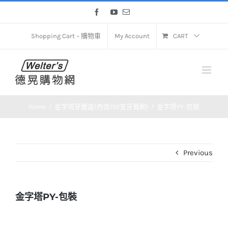
Skip
Facebook
YouTube
Email
to
content
Shopping Cart – 購物車
My Account
CART
Home
金字塔牙籤盒(內含150支牙籤刷)
金字塔PY-包裝
Previous
金字塔PY-包裝