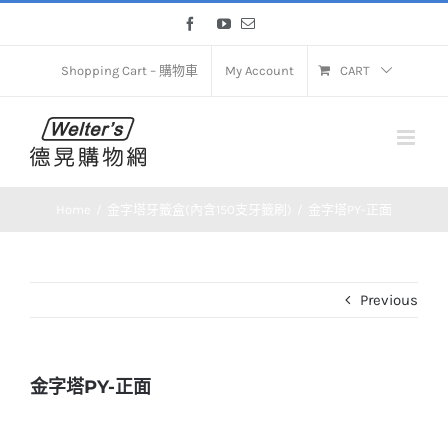
Skip
Facebook
YouTube
Email
to
content
Shopping Cart – 購物車
My Account
CART
Home
金字塔牙籤盒(內含150支牙籤刷)
金字塔PY-正面
Previous
金字塔PY-正面