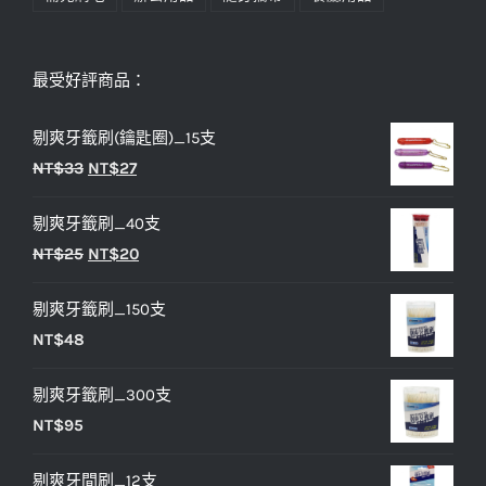
最受好評商品：
剔爽牙籤刷(鑰匙圈)_15支
原
目
NT$
33
NT$
27
始
前
剔爽牙籤刷_40支
價
價
原
目
NT$
25
NT$
20
格：
格：
始
前
NT$33。
NT$27。
剔爽牙籤刷_150支
價
價
NT$
48
格：
格：
NT$25。
NT$20。
剔爽牙籤刷_300支
NT$
95
剔爽牙間刷_12支