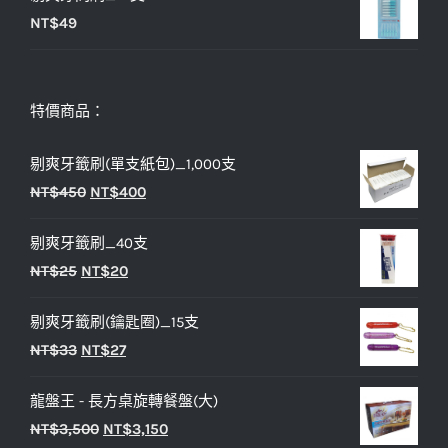
NT$
49
特價商品：
剔爽牙籤刷(單支紙包)_1,000支
原
目
NT$
450
NT$
400
始
前
剔爽牙籤刷_40支
價
價
原
目
NT$
25
NT$
20
格：
格：
始
前
NT$450。
NT$400。
剔爽牙籤刷(鑰匙圈)_15支
價
價
原
目
NT$
33
NT$
27
格：
格：
始
前
NT$25。
NT$20。
龍盤王 - 長方桌旋轉餐盤(大)
價
價
原
目
NT$
3,500
NT$
3,150
格：
格：