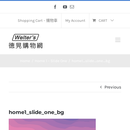
Skip
Facebook
YouTube
Email
to
content
Shopping Cart – 購物車
My Account
CART
Home
Home 1 – Slide One
home1_slide_one_bg
Previous
home1_slide_one_bg