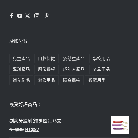
標籤分類
兒童產品
口腔保健
嬰幼童產品
學校用品
專利產品
廚房餐桌
成年人產品
文具用品
補充刷毛
辦公用品
隨身攜帶
餐廳用品
最受好評商品：
剔爽牙籤刷(鑰匙圈)_15支
原
目
NT$
33
NT$
27
始
前