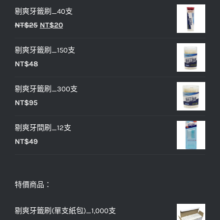
剔爽牙籤刷_40支
價
價
原
目
NT$
25
NT$
20
格：
格：
始
前
NT$33。
NT$27。
剔爽牙籤刷_150支
價
價
NT$
48
格：
格：
NT$25。
NT$20。
剔爽牙籤刷_300支
NT$
95
剔爽牙間刷_12支
NT$
49
特價商品：
剔爽牙籤刷(單支紙包)_1,000支