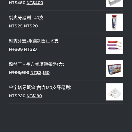
原
目
NT$
450
NT$
400
始
前
剔爽牙籤刷_40支
價
價
原
目
NT$
25
NT$
20
格：
格：
始
前
NT$450。
NT$400。
剔爽牙籤刷(鑰匙圈)_15支
價
價
原
目
NT$
33
NT$
27
格：
格：
始
前
NT$25。
NT$20。
龍盤王 - 長方桌旋轉餐盤(大)
價
價
原
目
NT$
3,500
NT$
3,150
格：
格：
始
前
NT$33。
NT$27。
金字塔牙籤盒(內含150支牙籤刷)
價
價
原
目
NT$
220
NT$
190
格：
格：
始
前
NT$3,500。
NT$3,150。
價
價
格：
格：
NT$220。
NT$190。