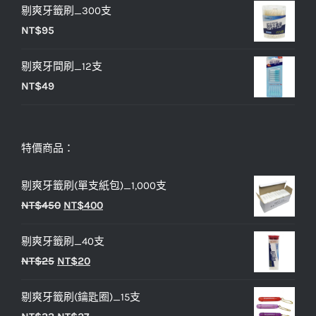
剔爽牙籤刷_300支
NT$
95
剔爽牙間刷_12支
NT$
49
特價商品：
剔爽牙籤刷(單支紙包)_1,000支
原
目
NT$
450
NT$
400
始
前
剔爽牙籤刷_40支
價
價
原
目
NT$
25
NT$
20
格：
格：
始
前
NT$450。
NT$400。
剔爽牙籤刷(鑰匙圈)_15支
價
價