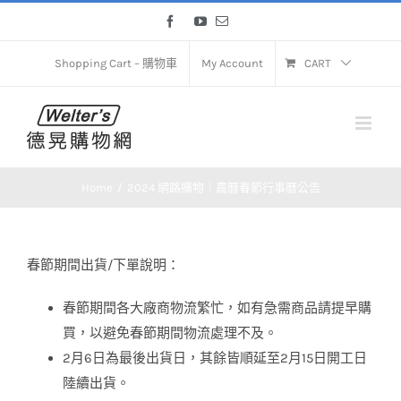
Skip
Facebook
YouTube
Email
to
content
Shopping Cart – 購物車
My Account
CART
Home
2024 網路購物｜農曆春節行事曆公告
春節期間出貨/下單說明：
春節期間各大廠商物流繁忙，如有急需商品請提早購
買，以避免春節期間物流處理不及。
2月6日為最後出貨日，其餘皆順延至2月15日開工日
陸續出貨。