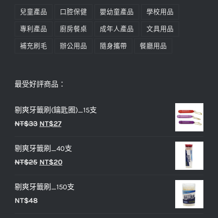
兒童產品
口腔保健
嬰幼童產品
學校用品
專利產品
廚房餐桌
成年人產品
文具用品
補充刷毛
辦公用品
隨身攜帶
餐廳用品
最受好評商品：
剔爽牙籤刷(鑰匙圈)_15支
原
目
NT$
33
NT$
27
始
前
剔爽牙籤刷_40支
價
價
原
目
NT$
25
NT$
20
格：
格：
始
前
NT$33。
NT$27。
剔爽牙籤刷_150支
價
價
NT$
48
格：
格：
NT$25。
NT$20。